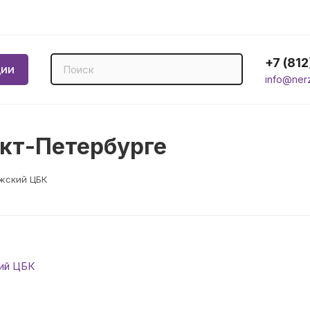
+7 (81
ции
info@ner
кт-Петербурге
жский ЦБК