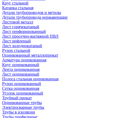
Круг стальной
Катанка стальная
Детали трубопроводов и метизы
Детали трубопровода нержавеющие
Листовой металл
Лист горячекатаный
Лист перфорированный
Лист просечно-вытяжной ПВЛ
Лист рифленый
Лист холоднокатаный
Рулон стальной
Оцинкованный металлопрокат
Арматура оцинкованная
Круг оцинкованный
Лента оцинкованная
Лист оцинкованный
Полоса стальная оцинкованная
Рулон оцинкованный
Сетка оцинкованная
Уголок оцинкованный
Трубный прокат
Оцинкованные трубы
Электросварные трубы
Трубы в изоляции
Трубы профильные