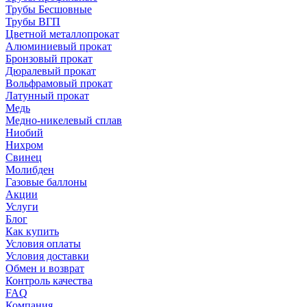
Трубы Бесшовные
Трубы ВГП
Цветной металлопрокат
Алюминиевый прокат
Бронзовый прокат
Дюралевый прокат
Вольфрамовый прокат
Латунный прокат
Медь
Медно-никелевый сплав
Ниобий
Нихром
Свинец
Молибден
Газовые баллоны
Акции
Услуги
Блог
Как купить
Условия оплаты
Условия доставки
Обмен и возврат
Контроль качества
FAQ
Компания