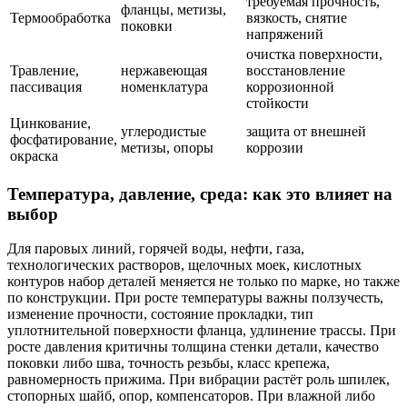
требуемая прочность,
фланцы, метизы,
Термообработка
вязкость, снятие
поковки
напряжений
очистка поверхности,
Травление,
нержавеющая
восстановление
пассивация
номенклатура
коррозионной
стойкости
Цинкование,
углеродистые
защита от внешней
фосфатирование,
метизы, опоры
коррозии
окраска
Температура, давление, среда: как это влияет на
выбор
Для паровых линий, горячей воды, нефти, газа,
технологических растворов, щелочных моек, кислотных
контуров набор деталей меняется не только по марке, но также
по конструкции. При росте температуры важны ползучесть,
изменение прочности, состояние прокладки, тип
уплотнительной поверхности фланца, удлинение трассы. При
росте давления критичны толщина стенки детали, качество
поковки либо шва, точность резьбы, класс крепежа,
равномерность прижима. При вибрации растёт роль шпилек,
стопорных шайб, опор, компенсаторов. При влажной либо