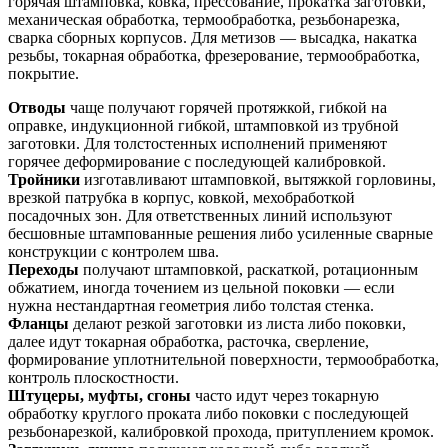
горячая штамповка, ковка, прессование, прокатка заготовки,
механическая обработка, термообработка, резьбонарезка,
сварка сборных корпусов. Для метизов — высадка, накатка
резьбы, токарная обработка, фрезерование, термообработка,
покрытие.
Отводы
чаще получают горячей протяжкой, гибкой на
оправке, индукционной гибкой, штамповкой из трубной
заготовки. Для толстостенных исполнений применяют
горячее деформирование с последующей калибровкой.
Тройники
изготавливают штамповкой, вытяжкой горловины,
врезкой патрубка в корпус, ковкой, мехобработкой
посадочных зон. Для ответственных линий используют
бесшовные штампованные решения либо усиленные сварные
конструкции с контролем шва.
Переходы
получают штамповкой, раскаткой, ротационным
обжатием, иногда точением из цельной поковки — если
нужна нестандартная геометрия либо толстая стенка.
Фланцы
делают резкой заготовки из листа либо поковки,
далее идут токарная обработка, расточка, сверление,
формирование уплотнительной поверхности, термообработка,
контроль плоскостности.
Штуцеры, муфты, сгоны
часто идут через токарную
обработку круглого проката либо поковки с последующей
резьбонарезкой, калибровкой прохода, притуплением кромок.