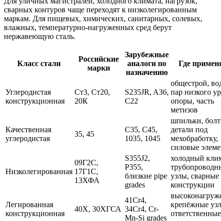
Для уличных магистралей, холодного климата, нагрузок,
сварных контуров чаще переходят к низколегированным
маркам. Для пищевых, химических, санитарных, солевых,
влажных, температурно-нагруженных сред берут
нержавеющую сталь.
Зарубежные
Российские
Класс стали
аналоги по
Где примен
марки
назначению
общестрой, во
Углеродистая
Ст3, Ст20,
S235JR, A36,
пар низкого ур
конструкционная
20К
C22
опоры, часть
метизов
шпильки, болт
Качественная
C35, C45,
детали под
35, 45
углеродистая
1035, 1045
мехобработку,
силовые элем
S355J2,
холодный клим
09Г2С,
P355,
трубопроводн
Низколегированная
17Г1С,
близкие pipe
узлы, сварные
13ХФА
grades
конструкции
высоконагруж
41Cr4,
Легированная
крепёжные уз
40Х, 30ХГСА
34Cr4, Cr-
конструкционная
ответственные
Mn-Si grades