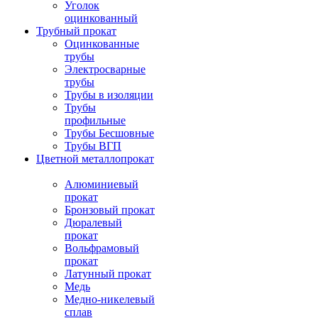
Уголок
оцинкованный
Трубный прокат
Оцинкованные
трубы
Электросварные
трубы
Трубы в изоляции
Трубы
профильные
Трубы Бесшовные
Трубы ВГП
Цветной металлопрокат
Алюминиевый
прокат
Бронзовый прокат
Дюралевый
прокат
Вольфрамовый
прокат
Латунный прокат
Медь
Медно-никелевый
сплав