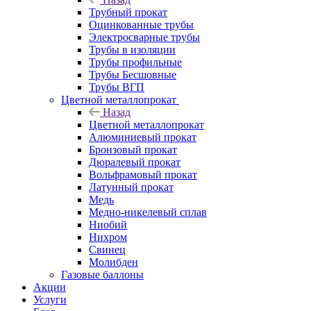
Трубный прокат
Оцинкованные трубы
Электросварные трубы
Трубы в изоляции
Трубы профильные
Трубы Бесшовные
Трубы ВГП
Цветной металлопрокат
Назад
Цветной металлопрокат
Алюминиевый прокат
Бронзовый прокат
Дюралевый прокат
Вольфрамовый прокат
Латунный прокат
Медь
Медно-никелевый сплав
Ниобий
Нихром
Свинец
Молибден
Газовые баллоны
Акции
Услуги