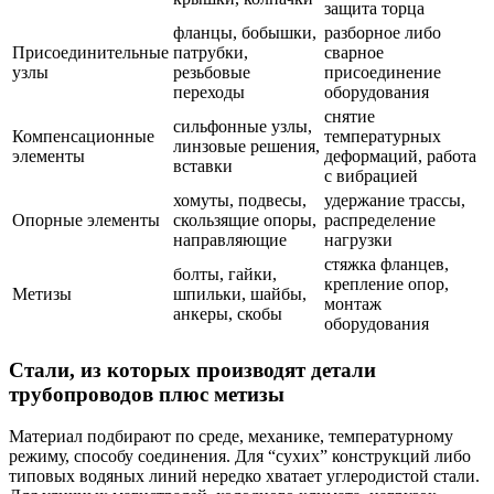
защита торца
фланцы, бобышки,
разборное либо
Присоединительные
патрубки,
сварное
узлы
резьбовые
присоединение
переходы
оборудования
снятие
сильфонные узлы,
Компенсационные
температурных
линзовые решения,
элементы
деформаций, работа
вставки
с вибрацией
хомуты, подвесы,
удержание трассы,
Опорные элементы
скользящие опоры,
распределение
направляющие
нагрузки
стяжка фланцев,
болты, гайки,
крепление опор,
Метизы
шпильки, шайбы,
монтаж
анкеры, скобы
оборудования
Стали, из которых производят детали
трубопроводов плюс метизы
Материал подбирают по среде, механике, температурному
режиму, способу соединения. Для “сухих” конструкций либо
типовых водяных линий нередко хватает углеродистой стали.