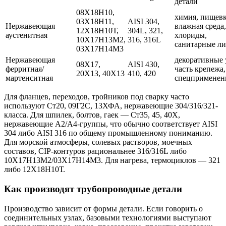
детали
08Х18Н10,
химия, пищевк
03Х18Н11,
AISI 304,
Нержавеющая
влажная среда,
12Х18Н10Т,
304L, 321,
аустенитная
хлориды,
10Х17Н13М2,
316, 316L
санитарные л
03Х17Н14М3
Нержавеющая
декоративные 
08Х17,
AISI 430,
ферритная/
часть крепежа,
20Х13, 40Х13
410, 420
мартенситная
спецприменен
Для фланцев, переходов, тройников под сварку часто
используют Ст20, 09Г2С, 13ХФА, нержавеющие 304/316/321-
класса. Для шпилек, болтов, гаек — Ст35, 45, 40Х,
нержавеющие A2/A4-группы, что обычно соответствует AISI
304 либо AISI 316 по общему промышленному пониманию.
Для морской атмосферы, солевых растворов, моечных
составов, CIP-контуров рациональнее 316/316L либо
10Х17Н13М2/03Х17Н14М3. Для нагрева, термоциклов — 321
либо 12Х18Н10Т.
Как производят трубопроводные детали
Производство зависит от формы детали. Если говорить о
соединительных узлах, базовыми технологиями выступают