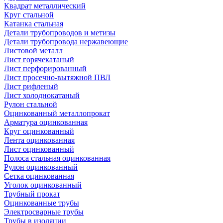
Квадрат металлический
Круг стальной
Катанка стальная
Детали трубопроводов и метизы
Детали трубопровода нержавеющие
Листовой металл
Лист горячекатаный
Лист перфорированный
Лист просечно-вытяжной ПВЛ
Лист рифленый
Лист холоднокатаный
Рулон стальной
Оцинкованный металлопрокат
Арматура оцинкованная
Круг оцинкованный
Лента оцинкованная
Лист оцинкованный
Полоса стальная оцинкованная
Рулон оцинкованный
Сетка оцинкованная
Уголок оцинкованный
Трубный прокат
Оцинкованные трубы
Электросварные трубы
Трубы в изоляции