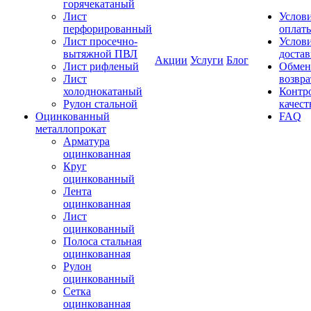
горячекатаный
Лист
Услов
перфорированный
оплат
Лист просечно-
Услов
вытяжной ПВЛ
доста
Акции
Услуги
Блог
Лист рифленый
Обмен
Лист
возвра
холоднокатаный
Контр
Рулон стальной
качест
Оцинкованный
FAQ
металлопрокат
Арматура
оцинкованная
Круг
оцинкованный
Лента
оцинкованная
Лист
оцинкованный
Полоса стальная
оцинкованная
Рулон
оцинкованный
Сетка
оцинкованная