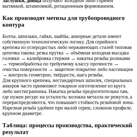
Заглушки, днища
получают холодной либо горячей
вытяжкой, штамповкой, ротационным формованием.
Как производят метизы для трубопроводного
контура
Болты, шпильки, гайки, шайбы, анкерные детали имеют
собственную технологическую логику. Для серийного
крепежа из углеродистых либо нержавеющих сталей типовая
цепочка такова: резка прутка → объёмная холодная высадка
головки → калибровка стержня → накатка резьбы роликами
→ термообработка по требуемому классу прочности →
очистка поверхности → защитное покрытие либо пассивация
→ контроль геометрии, твёрдости, шага резьбы.
Для крупного крепежа, нестандартных шпилек, специальных
анкеров часто применяют токарное изготовление из круга
либо шестигранника. Накатка резьбы предпочтительна там,
где нужен ресурс на усталость: волокна металла не режутся, а
перераспределяются, что повышает стойкость резьбовой зоны.
Нарезная резьба удобнее при малой серии, сложном профиле,
крупном диаметре.
Таблица: процессы производства, практический
результат