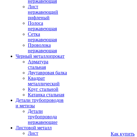
нержавеющая
Лист
нержавеющий
рифленый
Полоса
нержавеющая
Сетка
нержавеющая
Проволока
нержавеющая
Черный металлопрокат
Арматура
стальная
Двутавровая балка
Квадрат
металлический
Круг стальной
Катанка стальная
Детали трубопроводов
и метизы
Детали
трубопровода
нержавеющие
Листовой металл
Лист
Как купить