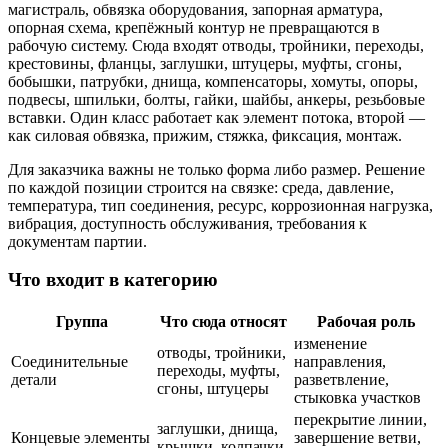
магистраль, обвязка оборудования, запорная арматура,
опорная схема, крепёжный контур не превращаются в
рабочую систему. Сюда входят отводы, тройники, переходы,
крестовины, фланцы, заглушки, штуцеры, муфты, сгоны,
бобышки, патрубки, днища, компенсаторы, хомуты, опоры,
подвесы, шпильки, болты, гайки, шайбы, анкеры, резьбовые
вставки. Один класс работает как элемент потока, второй —
как силовая обвязка, прижим, стяжка, фиксация, монтаж.
Для заказчика важны не только форма либо размер. Решение
по каждой позиции строится на связке: среда, давление,
температура, тип соединения, ресурс, коррозионная нагрузка,
вибрация, доступность обслуживания, требования к
документам партии.
Что входит в категорию
Группа
Что сюда относят
Рабочая роль
изменение
отводы, тройники,
Соединительные
направления,
переходы, муфты,
детали
разветвление,
сгоны, штуцеры
стыковка участков
перекрытие линии,
заглушки, днища,
Концевые элементы
завершение ветви,
крышки, колпачки