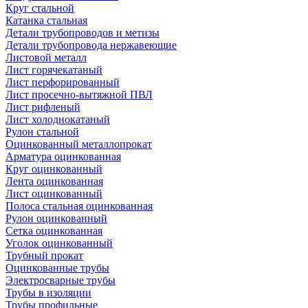
Круг стальной
Катанка стальная
Детали трубопроводов и метизы
Детали трубопровода нержавеющие
Листовой металл
Лист горячекатаный
Лист перфорированный
Лист просечно-вытяжной ПВЛ
Лист рифленый
Лист холоднокатаный
Рулон стальной
Оцинкованный металлопрокат
Арматура оцинкованная
Круг оцинкованный
Лента оцинкованная
Лист оцинкованный
Полоса стальная оцинкованная
Рулон оцинкованный
Сетка оцинкованная
Уголок оцинкованный
Трубный прокат
Оцинкованные трубы
Электросварные трубы
Трубы в изоляции
Трубы профильные