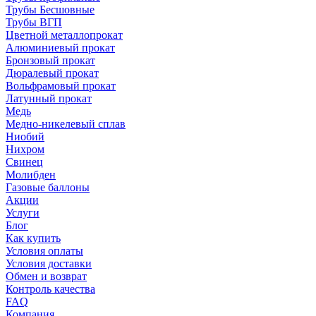
Трубы Бесшовные
Трубы ВГП
Цветной металлопрокат
Алюминиевый прокат
Бронзовый прокат
Дюралевый прокат
Вольфрамовый прокат
Латунный прокат
Медь
Медно-никелевый сплав
Ниобий
Нихром
Свинец
Молибден
Газовые баллоны
Акции
Услуги
Блог
Как купить
Условия оплаты
Условия доставки
Обмен и возврат
Контроль качества
FAQ
Компания