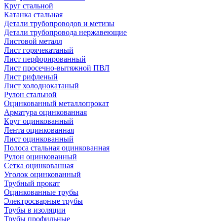
Круг стальной
Катанка стальная
Детали трубопроводов и метизы
Детали трубопровода нержавеющие
Листовой металл
Лист горячекатаный
Лист перфорированный
Лист просечно-вытяжной ПВЛ
Лист рифленый
Лист холоднокатаный
Рулон стальной
Оцинкованный металлопрокат
Арматура оцинкованная
Круг оцинкованный
Лента оцинкованная
Лист оцинкованный
Полоса стальная оцинкованная
Рулон оцинкованный
Сетка оцинкованная
Уголок оцинкованный
Трубный прокат
Оцинкованные трубы
Электросварные трубы
Трубы в изоляции
Трубы профильные