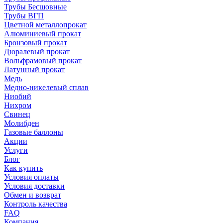
Трубы Бесшовные
Трубы ВГП
Цветной металлопрокат
Алюминиевый прокат
Бронзовый прокат
Дюралевый прокат
Вольфрамовый прокат
Латунный прокат
Медь
Медно-никелевый сплав
Ниобий
Нихром
Свинец
Молибден
Газовые баллоны
Акции
Услуги
Блог
Как купить
Условия оплаты
Условия доставки
Обмен и возврат
Контроль качества
FAQ
Компания