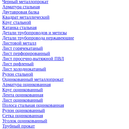
Черный металлопрокат
Арматура стальная
Двутавровая балка
Квадрат металлический
Круг стальной
Катанка стальная
Детали трубопроводов и метизы
Детали трубопровода нержавеющие
Листовой металл
Лист горячекатаный
Лист перфорированный
Лист просечно-вытяжной ПВЛ
Лист рифленый
Лист холоднокатаный
Рулон стальной
Оцинкованный металлопрокат
Арматура оцинкованная
Круг оцинкованный
Лента оцинкованная
Лист оцинкованный
Полоса стальная оцинкованная
Рулон оцинкованный
Сетка оцинкованная
Уголок оцинкованный
Трубный прокат