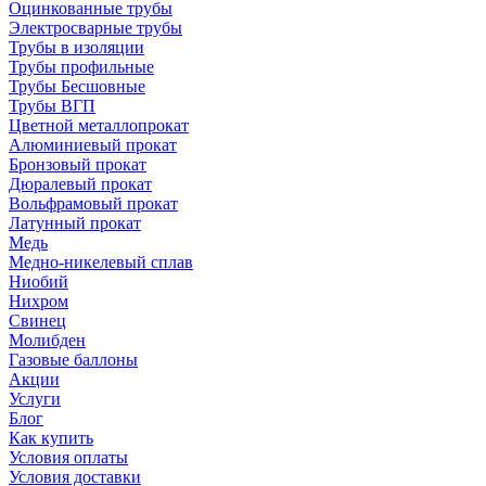
Оцинкованные трубы
Электросварные трубы
Трубы в изоляции
Трубы профильные
Трубы Бесшовные
Трубы ВГП
Цветной металлопрокат
Алюминиевый прокат
Бронзовый прокат
Дюралевый прокат
Вольфрамовый прокат
Латунный прокат
Медь
Медно-никелевый сплав
Ниобий
Нихром
Свинец
Молибден
Газовые баллоны
Акции
Услуги
Блог
Как купить
Условия оплаты
Условия доставки