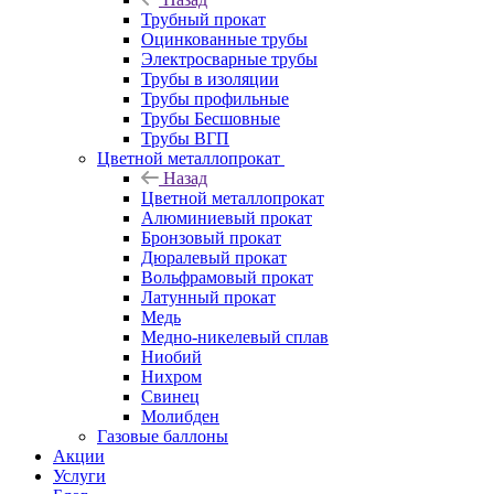
Трубный прокат
Оцинкованные трубы
Электросварные трубы
Трубы в изоляции
Трубы профильные
Трубы Бесшовные
Трубы ВГП
Цветной металлопрокат
Назад
Цветной металлопрокат
Алюминиевый прокат
Бронзовый прокат
Дюралевый прокат
Вольфрамовый прокат
Латунный прокат
Медь
Медно-никелевый сплав
Ниобий
Нихром
Свинец
Молибден
Газовые баллоны
Акции
Услуги