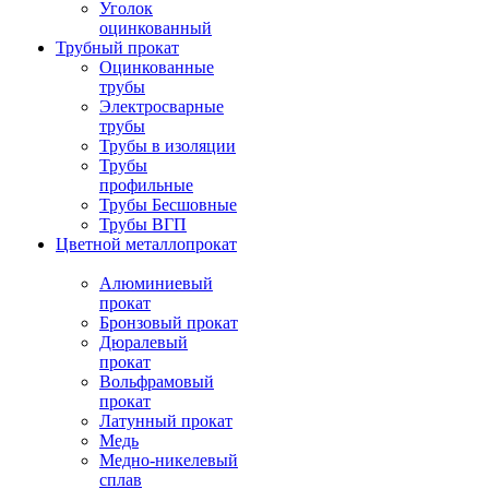
Уголок
оцинкованный
Трубный прокат
Оцинкованные
трубы
Электросварные
трубы
Трубы в изоляции
Трубы
профильные
Трубы Бесшовные
Трубы ВГП
Цветной металлопрокат
Алюминиевый
прокат
Бронзовый прокат
Дюралевый
прокат
Вольфрамовый
прокат
Латунный прокат
Медь
Медно-никелевый
сплав