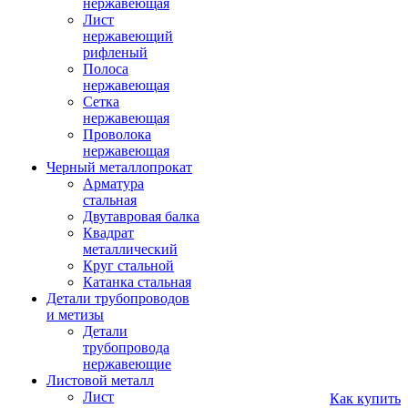
нержавеющая
Лист
нержавеющий
рифленый
Полоса
нержавеющая
Сетка
нержавеющая
Проволока
нержавеющая
Черный металлопрокат
Арматура
стальная
Двутавровая балка
Квадрат
металлический
Круг стальной
Катанка стальная
Детали трубопроводов
и метизы
Детали
трубопровода
нержавеющие
Листовой металл
Лист
Как купить