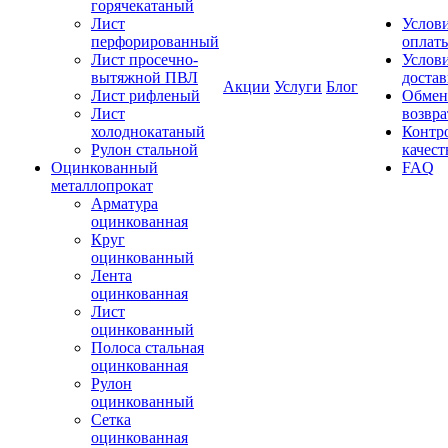
горячекатаный
Лист
Услов
перфорированный
оплат
Лист просечно-
Услов
вытяжной ПВЛ
доста
Акции
Услуги
Блог
Лист рифленый
Обмен
Лист
возвра
холоднокатаный
Контр
Рулон стальной
качест
Оцинкованный
FAQ
металлопрокат
Арматура
оцинкованная
Круг
оцинкованный
Лента
оцинкованная
Лист
оцинкованный
Полоса стальная
оцинкованная
Рулон
оцинкованный
Сетка
оцинкованная