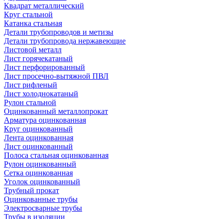
Квадрат металлический
Круг стальной
Катанка стальная
Детали трубопроводов и метизы
Детали трубопровода нержавеющие
Листовой металл
Лист горячекатаный
Лист перфорированный
Лист просечно-вытяжной ПВЛ
Лист рифленый
Лист холоднокатаный
Рулон стальной
Оцинкованный металлопрокат
Арматура оцинкованная
Круг оцинкованный
Лента оцинкованная
Лист оцинкованный
Полоса стальная оцинкованная
Рулон оцинкованный
Сетка оцинкованная
Уголок оцинкованный
Трубный прокат
Оцинкованные трубы
Электросварные трубы
Трубы в изоляции