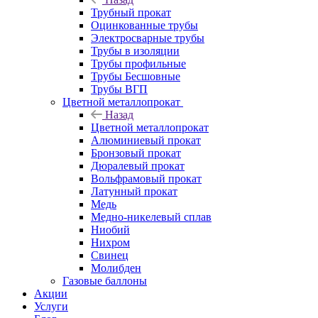
Трубный прокат
Оцинкованные трубы
Электросварные трубы
Трубы в изоляции
Трубы профильные
Трубы Бесшовные
Трубы ВГП
Цветной металлопрокат
Назад
Цветной металлопрокат
Алюминиевый прокат
Бронзовый прокат
Дюралевый прокат
Вольфрамовый прокат
Латунный прокат
Медь
Медно-никелевый сплав
Ниобий
Нихром
Свинец
Молибден
Газовые баллоны
Акции
Услуги