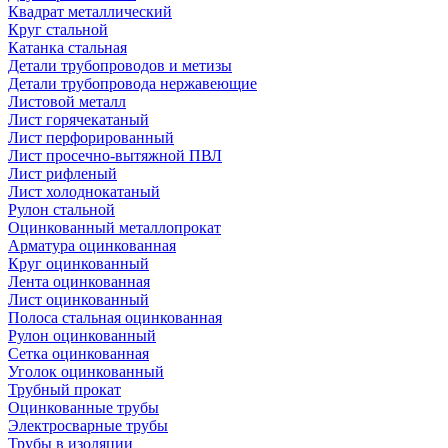
Квадрат металлический
Круг стальной
Катанка стальная
Детали трубопроводов и метизы
Детали трубопровода нержавеющие
Листовой металл
Лист горячекатаный
Лист перфорированный
Лист просечно-вытяжной ПВЛ
Лист рифленый
Лист холоднокатаный
Рулон стальной
Оцинкованный металлопрокат
Арматура оцинкованная
Круг оцинкованный
Лента оцинкованная
Лист оцинкованный
Полоса стальная оцинкованная
Рулон оцинкованный
Сетка оцинкованная
Уголок оцинкованный
Трубный прокат
Оцинкованные трубы
Электросварные трубы
Трубы в изоляции