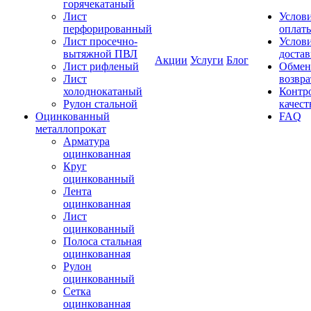
горячекатаный
Лист
Услов
перфорированный
оплат
Лист просечно-
Услов
вытяжной ПВЛ
доста
Акции
Услуги
Блог
Лист рифленый
Обмен
Лист
возвра
холоднокатаный
Контр
Рулон стальной
качест
Оцинкованный
FAQ
металлопрокат
Арматура
оцинкованная
Круг
оцинкованный
Лента
оцинкованная
Лист
оцинкованный
Полоса стальная
оцинкованная
Рулон
оцинкованный
Сетка
оцинкованная