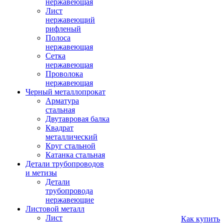
нержавеющая
Лист
нержавеющий
рифленый
Полоса
нержавеющая
Сетка
нержавеющая
Проволока
нержавеющая
Черный металлопрокат
Арматура
стальная
Двутавровая балка
Квадрат
металлический
Круг стальной
Катанка стальная
Детали трубопроводов
и метизы
Детали
трубопровода
нержавеющие
Листовой металл
Лист
Как купить