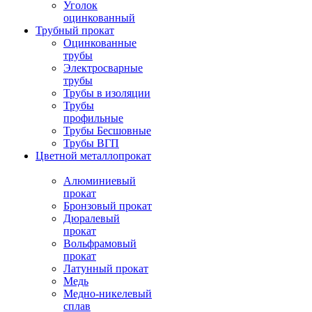
Уголок
оцинкованный
Трубный прокат
Оцинкованные
трубы
Электросварные
трубы
Трубы в изоляции
Трубы
профильные
Трубы Бесшовные
Трубы ВГП
Цветной металлопрокат
Алюминиевый
прокат
Бронзовый прокат
Дюралевый
прокат
Вольфрамовый
прокат
Латунный прокат
Медь
Медно-никелевый
сплав