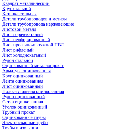
Квадрат металлический
Круг стальной
Катанка стальная
Детали трубопроводов и метизы
Детали трубопровода нержавеющие
Листовой металл
Лист горячекатаный
Лист перфорированный
Лист просечно-вытяжной ПВЛ
Лист рифленый
Лист холоднокатаный
Рулон стальной
Оцинкованный металлопрокат
Арматура оцинкованная
Круг оцинкованный
Лента оцинкованная
Лист оцинкованный
Полоса стальная оцинкованная
Рулон оцинкованный
Сетка оцинкованная
Уголок оцинкованный
Трубный прокат
Оцинкованные трубы
Электросварные трубы
Трубы в изоляции