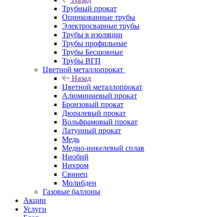
Трубный прокат
Оцинкованные трубы
Электросварные трубы
Трубы в изоляции
Трубы профильные
Трубы Бесшовные
Трубы ВГП
Цветной металлопрокат
Назад
Цветной металлопрокат
Алюминиевый прокат
Бронзовый прокат
Дюралевый прокат
Вольфрамовый прокат
Латунный прокат
Медь
Медно-никелевый сплав
Ниобий
Нихром
Свинец
Молибден
Газовые баллоны
Акции
Услуги