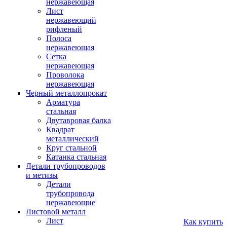
нержавеющая
Лист
нержавеющий
рифленый
Полоса
нержавеющая
Сетка
нержавеющая
Проволока
нержавеющая
Черный металлопрокат
Арматура
стальная
Двутавровая балка
Квадрат
металлический
Круг стальной
Катанка стальная
Детали трубопроводов
и метизы
Детали
трубопровода
нержавеющие
Листовой металл
Лист
Как купить