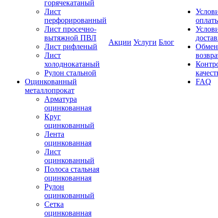
горячекатаный
Лист
Услов
перфорированный
оплат
Лист просечно-
Услов
вытяжной ПВЛ
доста
Акции
Услуги
Блог
Лист рифленый
Обмен
Лист
возвра
холоднокатаный
Контр
Рулон стальной
качест
Оцинкованный
FAQ
металлопрокат
Арматура
оцинкованная
Круг
оцинкованный
Лента
оцинкованная
Лист
оцинкованный
Полоса стальная
оцинкованная
Рулон
оцинкованный
Сетка
оцинкованная