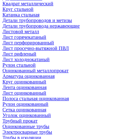
Квадрат металлический
Круг стальной
Катанка стальная
Детали трубопроводов и метизы
Детали трубопровода нержавеющие
Листовой металл
Лист горячекатаный
Лист перфорированный
Лист просечно-вытяжной ПВЛ
Лист рифленый
Лист холоднокатаный
Рулон стальной
Оцинкованный металлопрокат
Арматура оцинкованная
Круг оцинкованный
Лента оцинкованная
Лист оцинкованный
Полоса стальная оцинкованная
Рулон оцинкованный
Сетка оцинкованная
Уголок оцинкованный
Трубный прокат
Оцинкованные трубы
Электросварные трубы
Трубы в изоляции