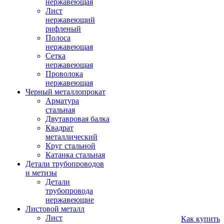
нержавеющая
Лист
нержавеющий
рифленый
Полоса
нержавеющая
Сетка
нержавеющая
Проволока
нержавеющая
Черный металлопрокат
Арматура
стальная
Двутавровая балка
Квадрат
металлический
Круг стальной
Катанка стальная
Детали трубопроводов
и метизы
Детали
трубопровода
нержавеющие
Листовой металл
Лист
Как купить