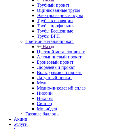
Трубный прокат
Оцинкованные трубы
Электросварные трубы
Трубы в изоляции
Трубы профильные
Трубы Бесшовные
Трубы ВГП
Цветной металлопрокат
Назад
Цветной металлопрокат
Алюминиевый прокат
Бронзовый прокат
Дюралевый прокат
Вольфрамовый прокат
Латунный прокат
Медь
Медно-никелевый сплав
Ниобий
Нихром
Свинец
Молибден
Газовые баллоны
Акции
Услуги