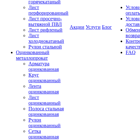
горячекатаный
Лист
Услов
перфорированный
оплат
Лист просечно-
Услов
вытяжной ПВЛ
доста
Акции
Услуги
Блог
Лист рифленый
Обмен
Лист
возвра
холоднокатаный
Контр
Рулон стальной
качест
Оцинкованный
FAQ
металлопрокат
Арматура
оцинкованная
Круг
оцинкованный
Лента
оцинкованная
Лист
оцинкованный
Полоса стальная
оцинкованная
Рулон
оцинкованный
Сетка
оцинкованная