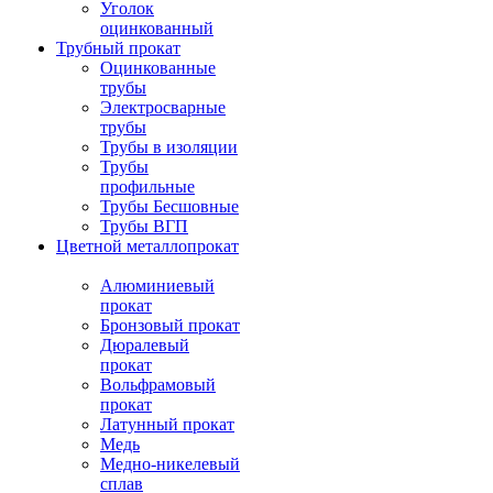
Уголок
оцинкованный
Трубный прокат
Оцинкованные
трубы
Электросварные
трубы
Трубы в изоляции
Трубы
профильные
Трубы Бесшовные
Трубы ВГП
Цветной металлопрокат
Алюминиевый
прокат
Бронзовый прокат
Дюралевый
прокат
Вольфрамовый
прокат
Латунный прокат
Медь
Медно-никелевый
сплав