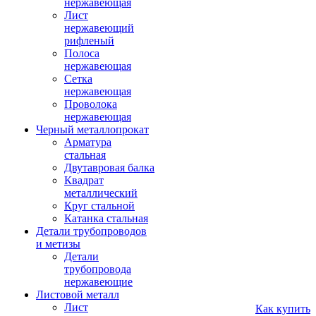
нержавеющая
Лист
нержавеющий
рифленый
Полоса
нержавеющая
Сетка
нержавеющая
Проволока
нержавеющая
Черный металлопрокат
Арматура
стальная
Двутавровая балка
Квадрат
металлический
Круг стальной
Катанка стальная
Детали трубопроводов
и метизы
Детали
трубопровода
нержавеющие
Листовой металл
Лист
Как купить