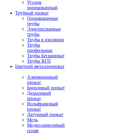
Уголок
оцинкованный
Трубный прокат
Оцинкованные
трубы
Электросварные
трубы
Трубы в изоляции
Трубы
профильные
Трубы Бесшовные
Трубы ВГП
Цветной металлопрокат
Алюминиевый
прокат
Бронзовый прокат
Дюралевый
прокат
Вольфрамовый
прокат
Латунный прокат
Медь
Медно-никелевый
сплав