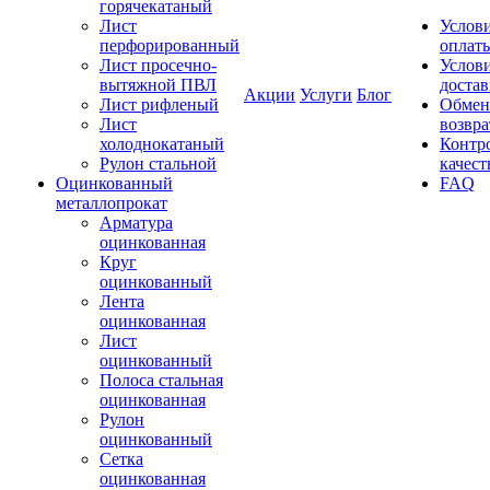
горячекатаный
Лист
Услов
перфорированный
оплат
Лист просечно-
Услов
вытяжной ПВЛ
доста
Акции
Услуги
Блог
Лист рифленый
Обмен
Лист
возвра
холоднокатаный
Контр
Рулон стальной
качест
Оцинкованный
FAQ
металлопрокат
Арматура
оцинкованная
Круг
оцинкованный
Лента
оцинкованная
Лист
оцинкованный
Полоса стальная
оцинкованная
Рулон
оцинкованный
Сетка
оцинкованная