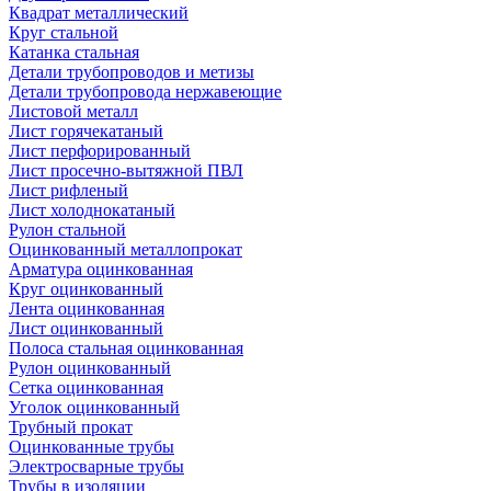
Квадрат металлический
Круг стальной
Катанка стальная
Детали трубопроводов и метизы
Детали трубопровода нержавеющие
Листовой металл
Лист горячекатаный
Лист перфорированный
Лист просечно-вытяжной ПВЛ
Лист рифленый
Лист холоднокатаный
Рулон стальной
Оцинкованный металлопрокат
Арматура оцинкованная
Круг оцинкованный
Лента оцинкованная
Лист оцинкованный
Полоса стальная оцинкованная
Рулон оцинкованный
Сетка оцинкованная
Уголок оцинкованный
Трубный прокат
Оцинкованные трубы
Электросварные трубы
Трубы в изоляции