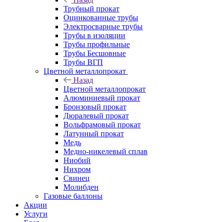
Трубный прокат
Оцинкованные трубы
Электросварные трубы
Трубы в изоляции
Трубы профильные
Трубы Бесшовные
Трубы ВГП
Цветной металлопрокат
Назад
Цветной металлопрокат
Алюминиевый прокат
Бронзовый прокат
Дюралевый прокат
Вольфрамовый прокат
Латунный прокат
Медь
Медно-никелевый сплав
Ниобий
Нихром
Свинец
Молибден
Газовые баллоны
Акции
Услуги