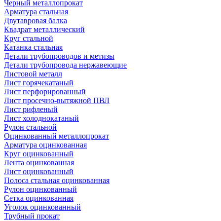
Черный металлопрокат
Арматура стальная
Двутавровая балка
Квадрат металлический
Круг стальной
Катанка стальная
Детали трубопроводов и метизы
Детали трубопровода нержавеющие
Листовой металл
Лист горячекатаный
Лист перфорированный
Лист просечно-вытяжной ПВЛ
Лист рифленый
Лист холоднокатаный
Рулон стальной
Оцинкованный металлопрокат
Арматура оцинкованная
Круг оцинкованный
Лента оцинкованная
Лист оцинкованный
Полоса стальная оцинкованная
Рулон оцинкованный
Сетка оцинкованная
Уголок оцинкованный
Трубный прокат