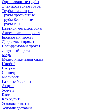
Оцинкованные трубы
Электросварные трубы
Трубы в изоляции
Трубы профильные
Трубы Бесшовные
Трубы ВГП
Цветной металлопрокат
Алюминиевый прокат
Бронзовый прокат
Дюралевый прокат
Вольфрамовый прокат
Латунный прокат
Медь
Медно-никелевый сплав
Ниобий
Нихром
Свинец
Молибден
Газовые баллоны
Акции
Услуги
Блог
Как купить
Условия оплаты
Условия доставки