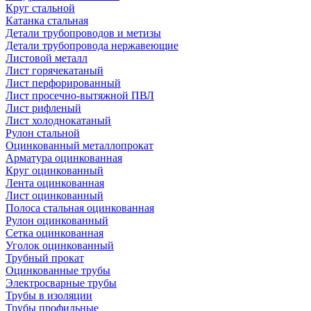
Круг стальной
Катанка стальная
Детали трубопроводов и метизы
Детали трубопровода нержавеющие
Листовой металл
Лист горячекатаный
Лист перфорированный
Лист просечно-вытяжной ПВЛ
Лист рифленый
Лист холоднокатаный
Рулон стальной
Оцинкованный металлопрокат
Арматура оцинкованная
Круг оцинкованный
Лента оцинкованная
Лист оцинкованный
Полоса стальная оцинкованная
Рулон оцинкованный
Сетка оцинкованная
Уголок оцинкованный
Трубный прокат
Оцинкованные трубы
Электросварные трубы
Трубы в изоляции
Трубы профильные