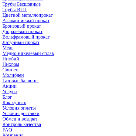
Трубы Бесшовные
Трубы ВГП
Цветной металлопрокат
Алюминиевый прокат
Бронзовый прокат
Дюралевый прокат
Вольфрамовый прокат
Латунный прокат
Медь
Медно-никелевый сплав
Ниобий
Нихром
Свинец
Молибден
Газовые баллоны
Акции
Услуги
Блог
Как купить
Условия оплаты
Условия доставки
Обмен и возврат
Контроль качества
FAQ
Компания