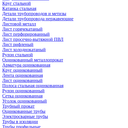
Круг стальной
Катанка стальная
Детали трубопроводов и метизы
Детали трубопровода нержавеющие
Листовой металл
Лист горячекатаный
Лист перфорированный
Лист просечно-вытяжной ПВЛ
Лист рифленый
Лист холоднокатаный
Рулон стальной
Оцинкованный металлопрокат
Арматура оцинкованная
Круг оцинкованный
Лента оцинкованная
Лист оцинкованный
Полоса стальная оцинкованная
Рулон оцинкованный
Сетка оцинкованная
Уголок оцинкованный
Трубный прокат
Оцинкованные трубы
Электросварные трубы
Трубы в изоляции
Трубы профильные