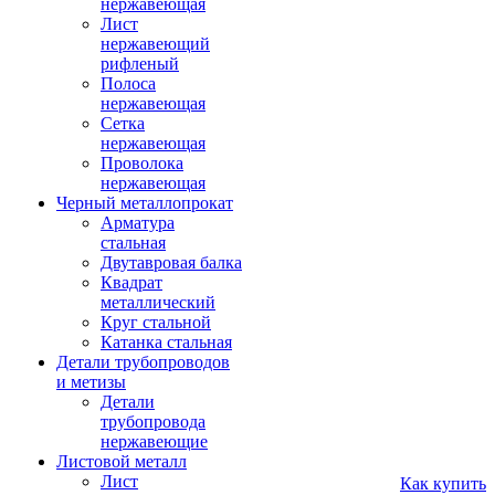
нержавеющая
Лист
нержавеющий
рифленый
Полоса
нержавеющая
Сетка
нержавеющая
Проволока
нержавеющая
Черный металлопрокат
Арматура
стальная
Двутавровая балка
Квадрат
металлический
Круг стальной
Катанка стальная
Детали трубопроводов
и метизы
Детали
трубопровода
нержавеющие
Листовой металл
Лист
Как купить