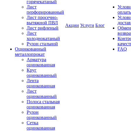
горячекатаный
Лист
Услов
перфорированный
оплат
Лист просечно-
Услов
вытяжной ПВЛ
доста
Акции
Услуги
Блог
Лист рифленый
Обмен
Лист
возвра
холоднокатаный
Контр
Рулон стальной
качест
Оцинкованный
FAQ
металлопрокат
Арматура
оцинкованная
Круг
оцинкованный
Лента
оцинкованная
Лист
оцинкованный
Полоса стальная
оцинкованная
Рулон
оцинкованный
Сетка
оцинкованная