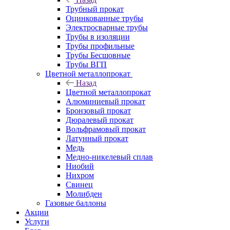
Трубный прокат
Оцинкованные трубы
Электросварные трубы
Трубы в изоляции
Трубы профильные
Трубы Бесшовные
Трубы ВГП
Цветной металлопрокат
Назад
Цветной металлопрокат
Алюминиевый прокат
Бронзовый прокат
Дюралевый прокат
Вольфрамовый прокат
Латунный прокат
Медь
Медно-никелевый сплав
Ниобий
Нихром
Свинец
Молибден
Газовые баллоны
Акции
Услуги