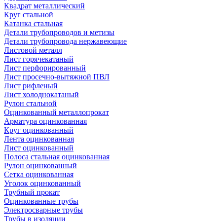
Квадрат металлический
Круг стальной
Катанка стальная
Детали трубопроводов и метизы
Детали трубопровода нержавеющие
Листовой металл
Лист горячекатаный
Лист перфорированный
Лист просечно-вытяжной ПВЛ
Лист рифленый
Лист холоднокатаный
Рулон стальной
Оцинкованный металлопрокат
Арматура оцинкованная
Круг оцинкованный
Лента оцинкованная
Лист оцинкованный
Полоса стальная оцинкованная
Рулон оцинкованный
Сетка оцинкованная
Уголок оцинкованный
Трубный прокат
Оцинкованные трубы
Электросварные трубы
Трубы в изоляции