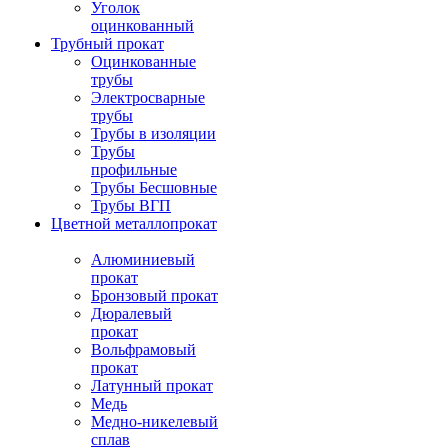
Уголок
оцинкованный
Трубный прокат
Оцинкованные
трубы
Электросварные
трубы
Трубы в изоляции
Трубы
профильные
Трубы Бесшовные
Трубы ВГП
Цветной металлопрокат
Алюминиевый
прокат
Бронзовый прокат
Дюралевый
прокат
Вольфрамовый
прокат
Латунный прокат
Медь
Медно-никелевый
сплав