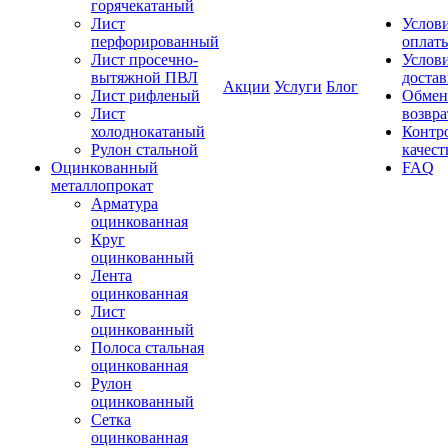
горячекатаный
Лист
Услов
перфорированный
оплат
Лист просечно-
Услов
вытяжной ПВЛ
доста
Акции
Услуги
Блог
Лист рифленый
Обмен
Лист
возвра
холоднокатаный
Контр
Рулон стальной
качест
Оцинкованный
FAQ
металлопрокат
Арматура
оцинкованная
Круг
оцинкованный
Лента
оцинкованная
Лист
оцинкованный
Полоса стальная
оцинкованная
Рулон
оцинкованный
Сетка
оцинкованная