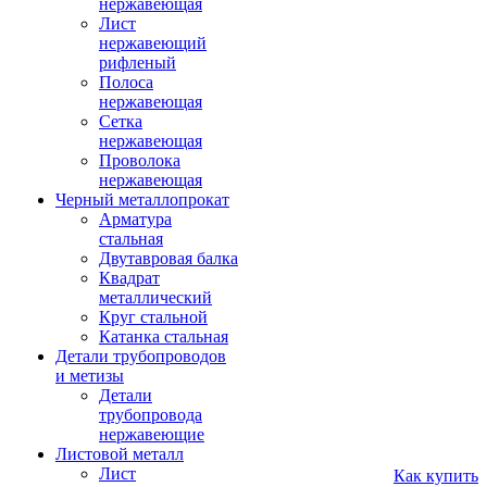
нержавеющая
Лист
нержавеющий
рифленый
Полоса
нержавеющая
Сетка
нержавеющая
Проволока
нержавеющая
Черный металлопрокат
Арматура
стальная
Двутавровая балка
Квадрат
металлический
Круг стальной
Катанка стальная
Детали трубопроводов
и метизы
Детали
трубопровода
нержавеющие
Листовой металл
Лист
Как купить