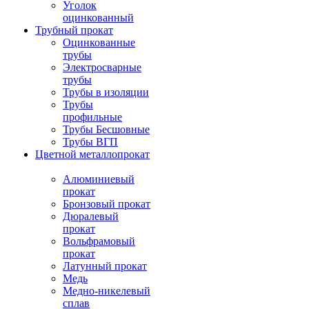
Уголок
оцинкованный
Трубный прокат
Оцинкованные
трубы
Электросварные
трубы
Трубы в изоляции
Трубы
профильные
Трубы Бесшовные
Трубы ВГП
Цветной металлопрокат
Алюминиевый
прокат
Бронзовый прокат
Дюралевый
прокат
Вольфрамовый
прокат
Латунный прокат
Медь
Медно-никелевый
сплав