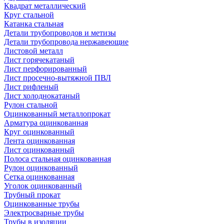
Квадрат металлический
Круг стальной
Катанка стальная
Детали трубопроводов и метизы
Детали трубопровода нержавеющие
Листовой металл
Лист горячекатаный
Лист перфорированный
Лист просечно-вытяжной ПВЛ
Лист рифленый
Лист холоднокатаный
Рулон стальной
Оцинкованный металлопрокат
Арматура оцинкованная
Круг оцинкованный
Лента оцинкованная
Лист оцинкованный
Полоса стальная оцинкованная
Рулон оцинкованный
Сетка оцинкованная
Уголок оцинкованный
Трубный прокат
Оцинкованные трубы
Электросварные трубы
Трубы в изоляции