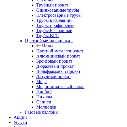
Трубный прокат
Оцинкованные трубы
Электросварные трубы
Трубы в изоляции
Трубы профильные
Трубы Бесшовные
Трубы ВГП
Цветной металлопрокат
Назад
Цветной металлопрокат
Алюминиевый прокат
Бронзовый прокат
Дюралевый прокат
Вольфрамовый прокат
Латунный прокат
Медь
Медно-никелевый сплав
Ниобий
Нихром
Свинец
Молибден
Газовые баллоны
Акции
Услуги