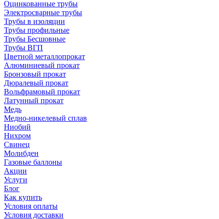
Оцинкованные трубы
Электросварные трубы
Трубы в изоляции
Трубы профильные
Трубы Бесшовные
Трубы ВГП
Цветной металлопрокат
Алюминиевый прокат
Бронзовый прокат
Дюралевый прокат
Вольфрамовый прокат
Латунный прокат
Медь
Медно-никелевый сплав
Ниобий
Нихром
Свинец
Молибден
Газовые баллоны
Акции
Услуги
Блог
Как купить
Условия оплаты
Условия доставки