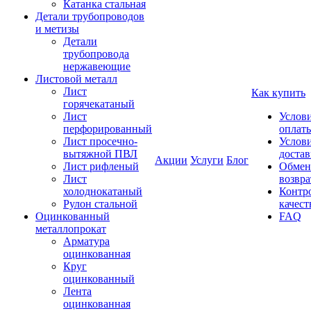
Катанка стальная
Детали трубопроводов
и метизы
Детали
трубопровода
нержавеющие
Листовой металл
Лист
Как купить
горячекатаный
Лист
Услов
перфорированный
оплат
Лист просечно-
Услов
вытяжной ПВЛ
доста
Акции
Услуги
Блог
Лист рифленый
Обмен
Лист
возвра
холоднокатаный
Контр
Рулон стальной
качест
Оцинкованный
FAQ
металлопрокат
Арматура
оцинкованная
Круг
оцинкованный
Лента
оцинкованная