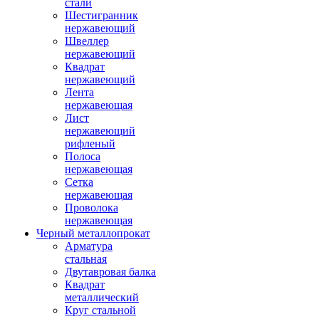
стали
Шестигранник
нержавеющий
Швеллер
нержавеющий
Квадрат
нержавеющий
Лента
нержавеющая
Лист
нержавеющий
рифленый
Полоса
нержавеющая
Сетка
нержавеющая
Проволока
нержавеющая
Черный металлопрокат
Арматура
стальная
Двутавровая балка
Квадрат
металлический
Круг стальной