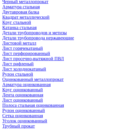
Черный металлопрокат
Арматура стальная
Двутавровая балка
Квадрат металлический
Круг стальной
Катанка стальная
Детали трубопроводов и метизы
Детали трубопровода нержавеющие
Листовой металл
Лист горячекатаный
Лист перфорированный
Лист просечно-вытяжной ПВЛ
Лист рифленый
Лист холоднокатаный
Рулон стальной
Оцинкованный металлопрокат
Арматура оцинкованная
Круг оцинкованный
Лента оцинкованная
Лист оцинкованный
Полоса стальная оцинкованная
Рулон оцинкованный
Сетка оцинкованная
Уголок оцинкованный
Трубный прокат