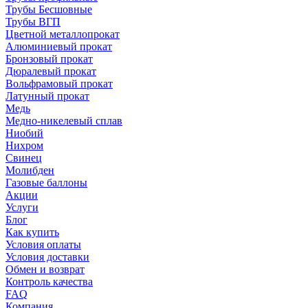
Трубы Бесшовные
Трубы ВГП
Цветной металлопрокат
Алюминиевый прокат
Бронзовый прокат
Дюралевый прокат
Вольфрамовый прокат
Латунный прокат
Медь
Медно-никелевый сплав
Ниобий
Нихром
Свинец
Молибден
Газовые баллоны
Акции
Услуги
Блог
Как купить
Условия оплаты
Условия доставки
Обмен и возврат
Контроль качества
FAQ
Компания