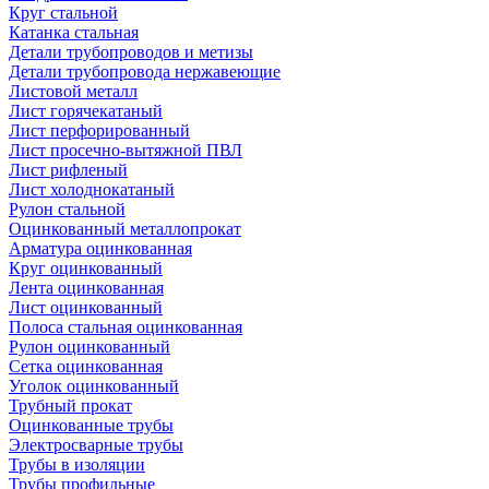
Круг стальной
Катанка стальная
Детали трубопроводов и метизы
Детали трубопровода нержавеющие
Листовой металл
Лист горячекатаный
Лист перфорированный
Лист просечно-вытяжной ПВЛ
Лист рифленый
Лист холоднокатаный
Рулон стальной
Оцинкованный металлопрокат
Арматура оцинкованная
Круг оцинкованный
Лента оцинкованная
Лист оцинкованный
Полоса стальная оцинкованная
Рулон оцинкованный
Сетка оцинкованная
Уголок оцинкованный
Трубный прокат
Оцинкованные трубы
Электросварные трубы
Трубы в изоляции
Трубы профильные