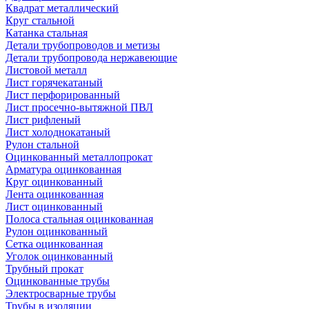
Квадрат металлический
Круг стальной
Катанка стальная
Детали трубопроводов и метизы
Детали трубопровода нержавеющие
Листовой металл
Лист горячекатаный
Лист перфорированный
Лист просечно-вытяжной ПВЛ
Лист рифленый
Лист холоднокатаный
Рулон стальной
Оцинкованный металлопрокат
Арматура оцинкованная
Круг оцинкованный
Лента оцинкованная
Лист оцинкованный
Полоса стальная оцинкованная
Рулон оцинкованный
Сетка оцинкованная
Уголок оцинкованный
Трубный прокат
Оцинкованные трубы
Электросварные трубы
Трубы в изоляции