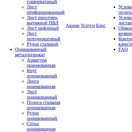
горячекатаный
Лист
Услов
перфорированный
оплат
Лист просечно-
Услов
вытяжной ПВЛ
доста
Акции
Услуги
Блог
Лист рифленый
Обмен
Лист
возвра
холоднокатаный
Контр
Рулон стальной
качест
Оцинкованный
FAQ
металлопрокат
Арматура
оцинкованная
Круг
оцинкованный
Лента
оцинкованная
Лист
оцинкованный
Полоса стальная
оцинкованная
Рулон
оцинкованный
Сетка
оцинкованная