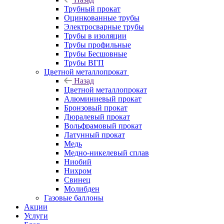
Трубный прокат
Оцинкованные трубы
Электросварные трубы
Трубы в изоляции
Трубы профильные
Трубы Бесшовные
Трубы ВГП
Цветной металлопрокат
Назад
Цветной металлопрокат
Алюминиевый прокат
Бронзовый прокат
Дюралевый прокат
Вольфрамовый прокат
Латунный прокат
Медь
Медно-никелевый сплав
Ниобий
Нихром
Свинец
Молибден
Газовые баллоны
Акции
Услуги