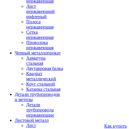
нержавеющая
Лист
нержавеющий
рифленый
Полоса
нержавеющая
Сетка
нержавеющая
Проволока
нержавеющая
Черный металлопрокат
Арматура
стальная
Двутавровая балка
Квадрат
металлический
Круг стальной
Катанка стальная
Детали трубопроводов
и метизы
Детали
трубопровода
нержавеющие
Листовой металл
Лист
Как купить