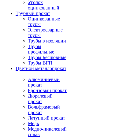
Уголок
оцинкованный
Трубный прокат
Оцинкованные
трубы
Электросварные
трубы
Трубы в изоляции
Трубы
профильные
Трубы Бесшовные
Трубы ВГП
Цветной металлопрокат
Алюминиевый
прокат
Бронзовый прокат
Дюралевый
прокат
Вольфрамовый
прокат
Латунный прокат
Медь
Медно-никелевый
сплав