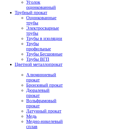
Уголок
оцинкованный
Трубный прокат
Оцинкованные
трубы
Электросварные
трубы
Трубы в изоляции
Трубы
профильные
Трубы Бесшовные
Трубы ВГП
Цветной металлопрокат
Алюминиевый
прокат
Бронзовый прокат
Дюралевый
прокат
Вольфрамовый
прокат
Латунный прокат
Медь
Медно-никелевый
сплав