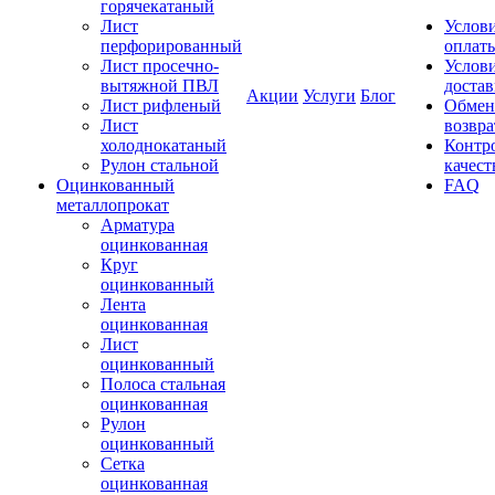
горячекатаный
Лист
Услов
перфорированный
оплат
Лист просечно-
Услов
вытяжной ПВЛ
доста
Акции
Услуги
Блог
Лист рифленый
Обмен
Лист
возвра
холоднокатаный
Контр
Рулон стальной
качест
Оцинкованный
FAQ
металлопрокат
Арматура
оцинкованная
Круг
оцинкованный
Лента
оцинкованная
Лист
оцинкованный
Полоса стальная
оцинкованная
Рулон
оцинкованный
Сетка
оцинкованная