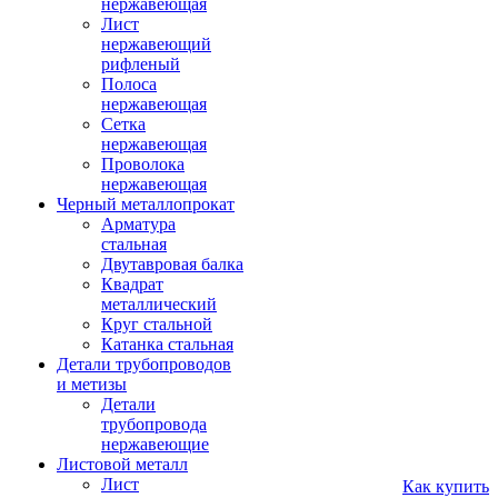
нержавеющая
Лист
нержавеющий
рифленый
Полоса
нержавеющая
Сетка
нержавеющая
Проволока
нержавеющая
Черный металлопрокат
Арматура
стальная
Двутавровая балка
Квадрат
металлический
Круг стальной
Катанка стальная
Детали трубопроводов
и метизы
Детали
трубопровода
нержавеющие
Листовой металл
Лист
Как купить