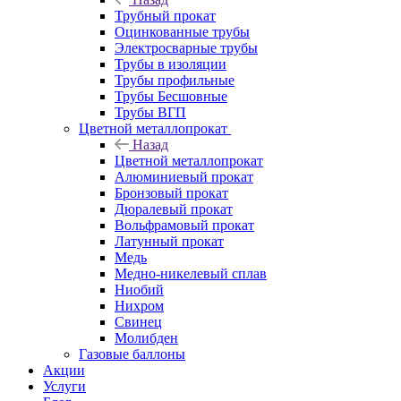
Трубный прокат
Оцинкованные трубы
Электросварные трубы
Трубы в изоляции
Трубы профильные
Трубы Бесшовные
Трубы ВГП
Цветной металлопрокат
Назад
Цветной металлопрокат
Алюминиевый прокат
Бронзовый прокат
Дюралевый прокат
Вольфрамовый прокат
Латунный прокат
Медь
Медно-никелевый сплав
Ниобий
Нихром
Свинец
Молибден
Газовые баллоны
Акции
Услуги