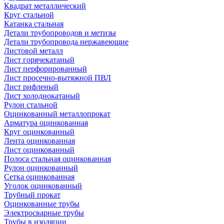
Квадрат металлический
Круг стальной
Катанка стальная
Детали трубопроводов и метизы
Детали трубопровода нержавеющие
Листовой металл
Лист горячекатаный
Лист перфорированный
Лист просечно-вытяжной ПВЛ
Лист рифленый
Лист холоднокатаный
Рулон стальной
Оцинкованный металлопрокат
Арматура оцинкованная
Круг оцинкованный
Лента оцинкованная
Лист оцинкованный
Полоса стальная оцинкованная
Рулон оцинкованный
Сетка оцинкованная
Уголок оцинкованный
Трубный прокат
Оцинкованные трубы
Электросварные трубы
Трубы в изоляции