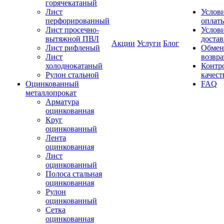
горячекатаный
Лист
Услов
перфорированный
оплат
Лист просечно-
Услов
вытяжной ПВЛ
доста
Акции
Услуги
Блог
Лист рифленый
Обмен
Лист
возвра
холоднокатаный
Контр
Рулон стальной
качест
Оцинкованный
FAQ
металлопрокат
Арматура
оцинкованная
Круг
оцинкованный
Лента
оцинкованная
Лист
оцинкованный
Полоса стальная
оцинкованная
Рулон
оцинкованный
Сетка
оцинкованная