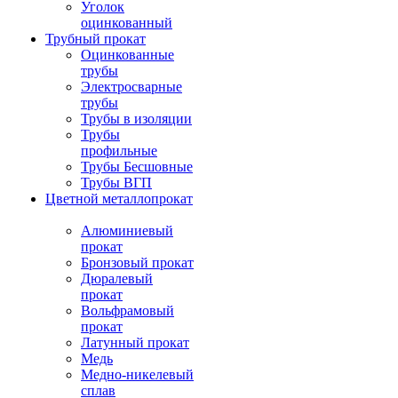
Уголок
оцинкованный
Трубный прокат
Оцинкованные
трубы
Электросварные
трубы
Трубы в изоляции
Трубы
профильные
Трубы Бесшовные
Трубы ВГП
Цветной металлопрокат
Алюминиевый
прокат
Бронзовый прокат
Дюралевый
прокат
Вольфрамовый
прокат
Латунный прокат
Медь
Медно-никелевый
сплав