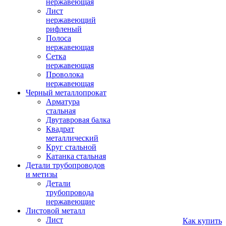
нержавеющая
Лист
нержавеющий
рифленый
Полоса
нержавеющая
Сетка
нержавеющая
Проволока
нержавеющая
Черный металлопрокат
Арматура
стальная
Двутавровая балка
Квадрат
металлический
Круг стальной
Катанка стальная
Детали трубопроводов
и метизы
Детали
трубопровода
нержавеющие
Листовой металл
Лист
Как купить