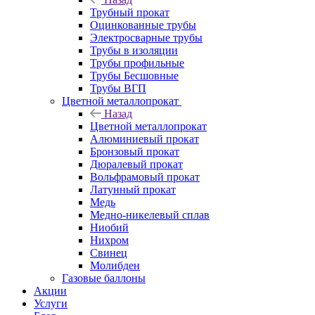
Трубный прокат
Оцинкованные трубы
Электросварные трубы
Трубы в изоляции
Трубы профильные
Трубы Бесшовные
Трубы ВГП
Цветной металлопрокат
Назад
Цветной металлопрокат
Алюминиевый прокат
Бронзовый прокат
Дюралевый прокат
Вольфрамовый прокат
Латунный прокат
Медь
Медно-никелевый сплав
Ниобий
Нихром
Свинец
Молибден
Газовые баллоны
Акции
Услуги