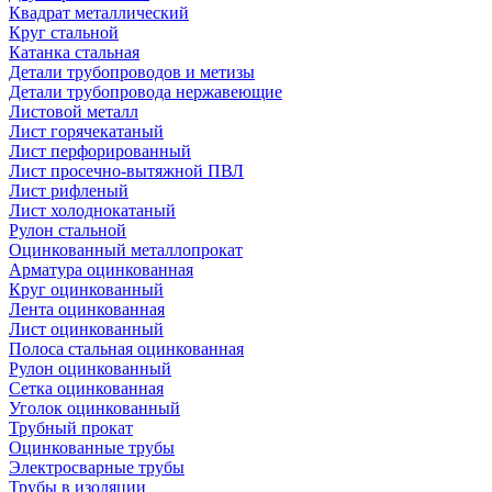
Квадрат металлический
Круг стальной
Катанка стальная
Детали трубопроводов и метизы
Детали трубопровода нержавеющие
Листовой металл
Лист горячекатаный
Лист перфорированный
Лист просечно-вытяжной ПВЛ
Лист рифленый
Лист холоднокатаный
Рулон стальной
Оцинкованный металлопрокат
Арматура оцинкованная
Круг оцинкованный
Лента оцинкованная
Лист оцинкованный
Полоса стальная оцинкованная
Рулон оцинкованный
Сетка оцинкованная
Уголок оцинкованный
Трубный прокат
Оцинкованные трубы
Электросварные трубы
Трубы в изоляции