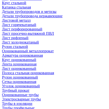
Круг стальной
Катанка стальная
Детали трубопроводов и метизы
Детали трубопровода нержавеющие
Листовой металл
Лист горячекатаный
Лист перфорированный
Лист просечно-вытяжной ПВЛ
Лист рифленый
Лист холоднокатаный
Рулон стальной
Оцинкованный металлопрокат
Арматура оцинкованная
Круг оцинкованный
Лента оцинкованная
Лист оцинкованный
Полоса стальная оцинкованная
Рулон оцинкованный
Сетка оцинкованная
Уголок оцинкованный
Трубный прокат
Оцинкованные трубы
Электросварные трубы
Трубы в изоляции
Трубы профильные