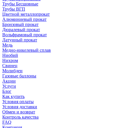
Трубы Бесшовные
Трубы ВГП
Цветной металлопрокат
Алюминиевый прокат
Бронзовый прокат
Дюралевый прокат
Вольфрамовый прокат
Латунный прокат
Медь
Медно-никелевый сплав
Ниобий
Нихром
Свинец
Молибден
Газовые баллоны
Акции
Услуги
Блог
Как купить
Условия оплаты
Условия доставки
Обмен и возврат
Контроль качества
FAQ
Компания