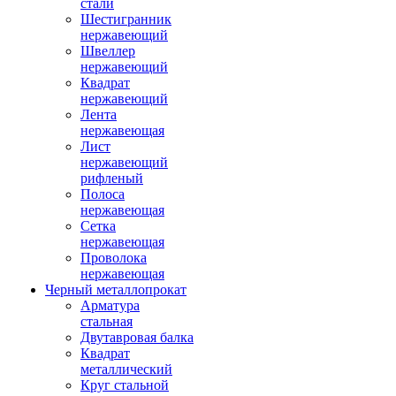
стали
Шестигранник
нержавеющий
Швеллер
нержавеющий
Квадрат
нержавеющий
Лента
нержавеющая
Лист
нержавеющий
рифленый
Полоса
нержавеющая
Сетка
нержавеющая
Проволока
нержавеющая
Черный металлопрокат
Арматура
стальная
Двутавровая балка
Квадрат
металлический
Круг стальной