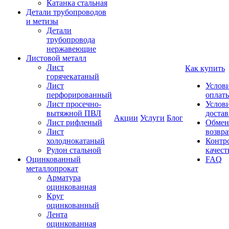
Катанка стальная
Детали трубопроводов
и метизы
Детали
трубопровода
нержавеющие
Листовой металл
Лист
Как купить
горячекатаный
Лист
Услов
перфорированный
оплат
Лист просечно-
Услов
вытяжной ПВЛ
доста
Акции
Услуги
Блог
Лист рифленый
Обмен
Лист
возвра
холоднокатаный
Контр
Рулон стальной
качест
Оцинкованный
FAQ
металлопрокат
Арматура
оцинкованная
Круг
оцинкованный
Лента
оцинкованная