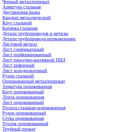
Черный металлопрокат
Арматура стальная
Двутавровая балка
Квадрат металлический
Круг стальной
Катанка стальная
Детали трубопроводов и метизы
Детали трубопровода нержавеющие
Листовой металл
Лист горячекатаный
Лист перфорированный
Лист просечно-вытяжной ПВЛ
Лист рифленый
Лист холоднокатаный
Рулон стальной
Оцинкованный металлопрокат
Арматура оцинкованная
Круг оцинкованный
Лента оцинкованная
Лист оцинкованный
Полоса стальная оцинкованная
Рулон оцинкованный
Сетка оцинкованная
Уголок оцинкованный
Трубный прокат