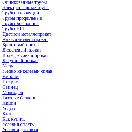
Оцинкованные трубы
Электросварные трубы
Трубы в изоляции
Трубы профильные
Трубы Бесшовные
Трубы ВГП
Цветной металлопрокат
Алюминиевый прокат
Бронзовый прокат
Дюралевый прокат
Вольфрамовый прокат
Латунный прокат
Медь
Медно-никелевый сплав
Ниобий
Нихром
Свинец
Молибден
Газовые баллоны
Акции
Услуги
Блог
Как купить
Условия оплаты
Условия доставки