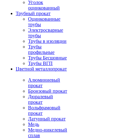
Уголок
оцинкованный
Трубный прокат
Оцинкованные
трубы
Электросварные
трубы
Трубы в изоляции
Трубы
профильные
Трубы Бесшовные
Трубы ВГП
Цветной металлопрокат
Алюминиевый
прокат
Бронзовый прокат
Дюралевый
прокат
Вольфрамовый
прокат
Латунный прокат
Медь
Медно-никелевый
сплав