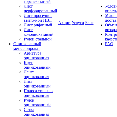
горячекатаный
Лист
Услов
перфорированный
оплат
Лист просечно-
Услов
вытяжной ПВЛ
доста
Акции
Услуги
Блог
Лист рифленый
Обмен
Лист
возвра
холоднокатаный
Контр
Рулон стальной
качест
Оцинкованный
FAQ
металлопрокат
Арматура
оцинкованная
Круг
оцинкованный
Лента
оцинкованная
Лист
оцинкованный
Полоса стальная
оцинкованная
Рулон
оцинкованный
Сетка
оцинкованная