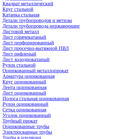
Квадрат металлический
Круг стальной
Катанка стальная
Детали трубопроводов и метизы
Детали трубопровода нержавеющие
Листовой металл
Лист горячекатаный
Лист перфорированный
Лист просечно-вытяжной ПВЛ
Лист рифленый
Лист холоднокатаный
Рулон стальной
Оцинкованный металлопрокат
Арматура оцинкованная
Круг оцинкованный
Лента оцинкованная
Лист оцинкованный
Полоса стальная оцинкованная
Рулон оцинкованный
Сетка оцинкованная
Уголок оцинкованный
Трубный прокат
Оцинкованные трубы
Электросварные трубы
Трубы в изоляции