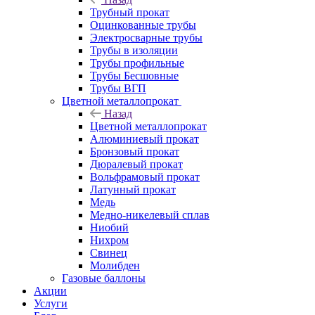
Трубный прокат
Оцинкованные трубы
Электросварные трубы
Трубы в изоляции
Трубы профильные
Трубы Бесшовные
Трубы ВГП
Цветной металлопрокат
Назад
Цветной металлопрокат
Алюминиевый прокат
Бронзовый прокат
Дюралевый прокат
Вольфрамовый прокат
Латунный прокат
Медь
Медно-никелевый сплав
Ниобий
Нихром
Свинец
Молибден
Газовые баллоны
Акции
Услуги