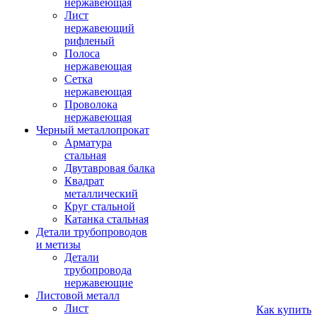
нержавеющая
Лист
нержавеющий
рифленый
Полоса
нержавеющая
Сетка
нержавеющая
Проволока
нержавеющая
Черный металлопрокат
Арматура
стальная
Двутавровая балка
Квадрат
металлический
Круг стальной
Катанка стальная
Детали трубопроводов
и метизы
Детали
трубопровода
нержавеющие
Листовой металл
Лист
Как купить