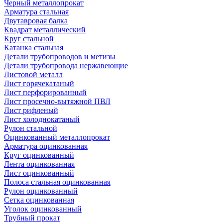
Черный металлопрокат
Арматура стальная
Двутавровая балка
Квадрат металлический
Круг стальной
Катанка стальная
Детали трубопроводов и метизы
Детали трубопровода нержавеющие
Листовой металл
Лист горячекатаный
Лист перфорированный
Лист просечно-вытяжной ПВЛ
Лист рифленый
Лист холоднокатаный
Рулон стальной
Оцинкованный металлопрокат
Арматура оцинкованная
Круг оцинкованный
Лента оцинкованная
Лист оцинкованный
Полоса стальная оцинкованная
Рулон оцинкованный
Сетка оцинкованная
Уголок оцинкованный
Трубный прокат