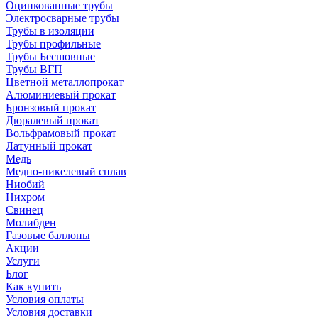
Оцинкованные трубы
Электросварные трубы
Трубы в изоляции
Трубы профильные
Трубы Бесшовные
Трубы ВГП
Цветной металлопрокат
Алюминиевый прокат
Бронзовый прокат
Дюралевый прокат
Вольфрамовый прокат
Латунный прокат
Медь
Медно-никелевый сплав
Ниобий
Нихром
Свинец
Молибден
Газовые баллоны
Акции
Услуги
Блог
Как купить
Условия оплаты
Условия доставки