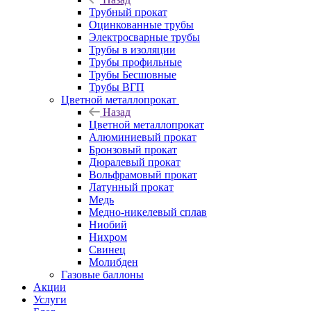
Трубный прокат
Оцинкованные трубы
Электросварные трубы
Трубы в изоляции
Трубы профильные
Трубы Бесшовные
Трубы ВГП
Цветной металлопрокат
Назад
Цветной металлопрокат
Алюминиевый прокат
Бронзовый прокат
Дюралевый прокат
Вольфрамовый прокат
Латунный прокат
Медь
Медно-никелевый сплав
Ниобий
Нихром
Свинец
Молибден
Газовые баллоны
Акции
Услуги