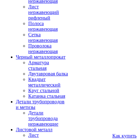
нержавеющая
Лист
нержавеющий
рифленый
Полоса
нержавеющая
Сетка
нержавеющая
Проволока
нержавеющая
Черный металлопрокат
Арматура
стальная
Двутавровая балка
Квадрат
металлический
Круг стальной
Катанка стальная
Детали трубопроводов
и метизы
Детали
трубопровода
нержавеющие
Листовой металл
Лист
Как купить