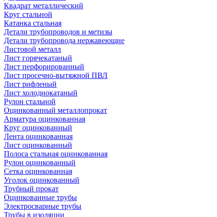
Квадрат металлический
Круг стальной
Катанка стальная
Детали трубопроводов и метизы
Детали трубопровода нержавеющие
Листовой металл
Лист горячекатаный
Лист перфорированный
Лист просечно-вытяжной ПВЛ
Лист рифленый
Лист холоднокатаный
Рулон стальной
Оцинкованный металлопрокат
Арматура оцинкованная
Круг оцинкованный
Лента оцинкованная
Лист оцинкованный
Полоса стальная оцинкованная
Рулон оцинкованный
Сетка оцинкованная
Уголок оцинкованный
Трубный прокат
Оцинкованные трубы
Электросварные трубы
Трубы в изоляции