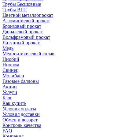
Трубы Бесшовные
Трубы ВГП
Цветной металлопрокат
Алюминиевый прокат
Бронзовый прокат
Дюралевый прокат
Вольфрамовый прокат
Латунный прокат
Медь
Медно-никелевый сплав
Ниобий
Нихром
Свинец
Молибден
Газовые баллоны
Акции
Услуги
Блог
Как купить
Условия оплаты
Условия доставки
Обмен и возврат
Контроль качества
FAQ
Компания