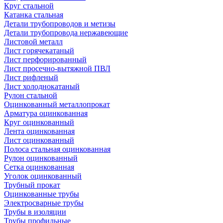
Круг стальной
Катанка стальная
Детали трубопроводов и метизы
Детали трубопровода нержавеющие
Листовой металл
Лист горячекатаный
Лист перфорированный
Лист просечно-вытяжной ПВЛ
Лист рифленый
Лист холоднокатаный
Рулон стальной
Оцинкованный металлопрокат
Арматура оцинкованная
Круг оцинкованный
Лента оцинкованная
Лист оцинкованный
Полоса стальная оцинкованная
Рулон оцинкованный
Сетка оцинкованная
Уголок оцинкованный
Трубный прокат
Оцинкованные трубы
Электросварные трубы
Трубы в изоляции
Трубы профильные