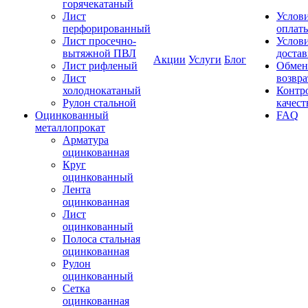
горячекатаный
Лист
Услов
перфорированный
оплат
Лист просечно-
Услов
вытяжной ПВЛ
доста
Акции
Услуги
Блог
Лист рифленый
Обмен
Лист
возвра
холоднокатаный
Контр
Рулон стальной
качест
Оцинкованный
FAQ
металлопрокат
Арматура
оцинкованная
Круг
оцинкованный
Лента
оцинкованная
Лист
оцинкованный
Полоса стальная
оцинкованная
Рулон
оцинкованный
Сетка
оцинкованная