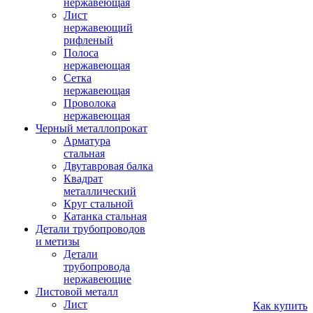
нержавеющая
Лист
нержавеющий
рифленый
Полоса
нержавеющая
Сетка
нержавеющая
Проволока
нержавеющая
Черный металлопрокат
Арматура
стальная
Двутавровая балка
Квадрат
металлический
Круг стальной
Катанка стальная
Детали трубопроводов
и метизы
Детали
трубопровода
нержавеющие
Листовой металл
Лист
Как купить