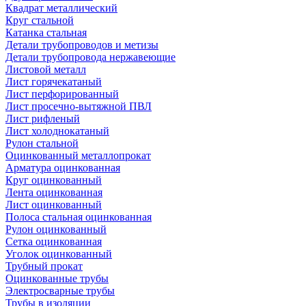
Квадрат металлический
Круг стальной
Катанка стальная
Детали трубопроводов и метизы
Детали трубопровода нержавеющие
Листовой металл
Лист горячекатаный
Лист перфорированный
Лист просечно-вытяжной ПВЛ
Лист рифленый
Лист холоднокатаный
Рулон стальной
Оцинкованный металлопрокат
Арматура оцинкованная
Круг оцинкованный
Лента оцинкованная
Лист оцинкованный
Полоса стальная оцинкованная
Рулон оцинкованный
Сетка оцинкованная
Уголок оцинкованный
Трубный прокат
Оцинкованные трубы
Электросварные трубы
Трубы в изоляции