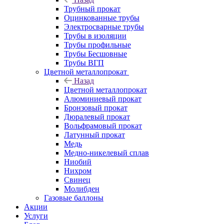
Трубный прокат
Оцинкованные трубы
Электросварные трубы
Трубы в изоляции
Трубы профильные
Трубы Бесшовные
Трубы ВГП
Цветной металлопрокат
Назад
Цветной металлопрокат
Алюминиевый прокат
Бронзовый прокат
Дюралевый прокат
Вольфрамовый прокат
Латунный прокат
Медь
Медно-никелевый сплав
Ниобий
Нихром
Свинец
Молибден
Газовые баллоны
Акции
Услуги