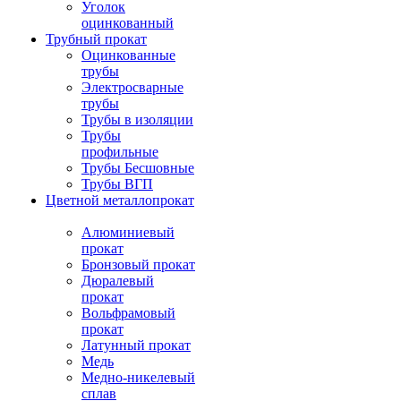
Уголок
оцинкованный
Трубный прокат
Оцинкованные
трубы
Электросварные
трубы
Трубы в изоляции
Трубы
профильные
Трубы Бесшовные
Трубы ВГП
Цветной металлопрокат
Алюминиевый
прокат
Бронзовый прокат
Дюралевый
прокат
Вольфрамовый
прокат
Латунный прокат
Медь
Медно-никелевый
сплав