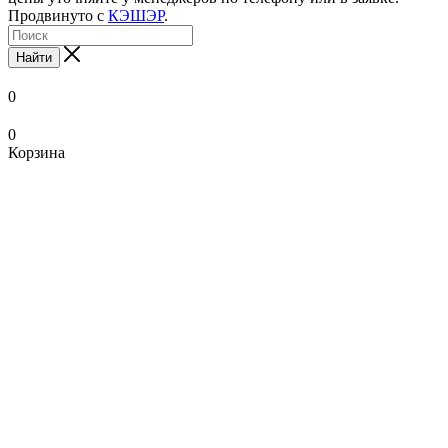
Продвинуто с
КЭШЭР
.
Найти
0
0
Корзина