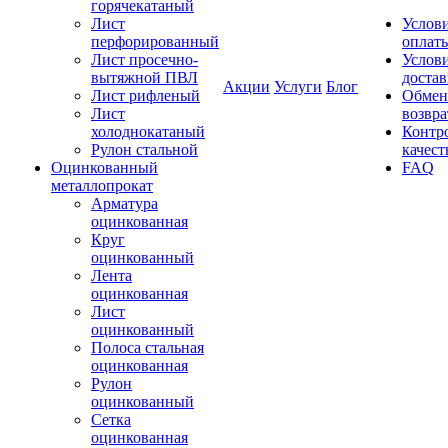
горячекатаный
Лист
Услов
перфорированный
оплат
Лист просечно-
Услов
вытяжной ПВЛ
доста
Акции
Услуги
Блог
Лист рифленый
Обмен
Лист
возвра
холоднокатаный
Контр
Рулон стальной
качест
Оцинкованный
FAQ
металлопрокат
Арматура
оцинкованная
Круг
оцинкованный
Лента
оцинкованная
Лист
оцинкованный
Полоса стальная
оцинкованная
Рулон
оцинкованный
Сетка
оцинкованная