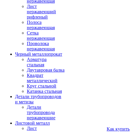
нержавеющая
Лист
нержавеющий
рифленый
Полоса
нержавеющая
Сетка
нержавеющая
Проволока
нержавеющая
Черный металлопрокат
Арматура
стальная
Двутавровая балка
Квадрат
металлический
Круг стальной
Катанка стальная
Детали трубопроводов
и метизы
Детали
трубопровода
нержавеющие
Листовой металл
Лист
Как купить