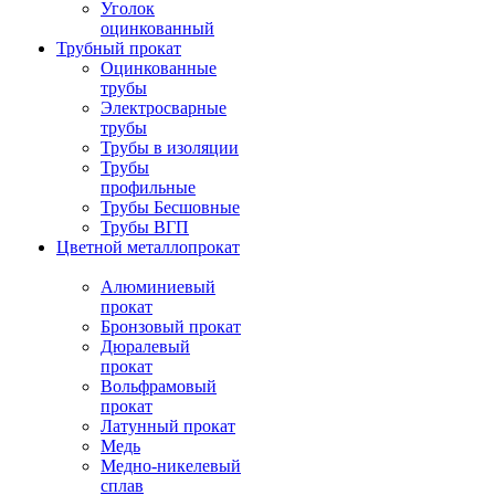
Уголок
оцинкованный
Трубный прокат
Оцинкованные
трубы
Электросварные
трубы
Трубы в изоляции
Трубы
профильные
Трубы Бесшовные
Трубы ВГП
Цветной металлопрокат
Алюминиевый
прокат
Бронзовый прокат
Дюралевый
прокат
Вольфрамовый
прокат
Латунный прокат
Медь
Медно-никелевый
сплав