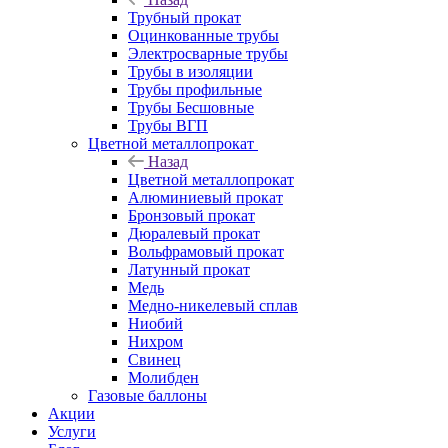
Трубный прокат
Оцинкованные трубы
Электросварные трубы
Трубы в изоляции
Трубы профильные
Трубы Бесшовные
Трубы ВГП
Цветной металлопрокат
Назад
Цветной металлопрокат
Алюминиевый прокат
Бронзовый прокат
Дюралевый прокат
Вольфрамовый прокат
Латунный прокат
Медь
Медно-никелевый сплав
Ниобий
Нихром
Свинец
Молибден
Газовые баллоны
Акции
Услуги