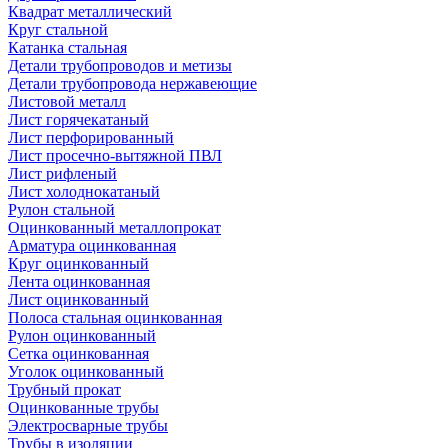
Квадрат металлический
Круг стальной
Катанка стальная
Детали трубопроводов и метизы
Детали трубопровода нержавеющие
Листовой металл
Лист горячекатаный
Лист перфорированный
Лист просечно-вытяжной ПВЛ
Лист рифленый
Лист холоднокатаный
Рулон стальной
Оцинкованный металлопрокат
Арматура оцинкованная
Круг оцинкованный
Лента оцинкованная
Лист оцинкованный
Полоса стальная оцинкованная
Рулон оцинкованный
Сетка оцинкованная
Уголок оцинкованный
Трубный прокат
Оцинкованные трубы
Электросварные трубы
Трубы в изоляции