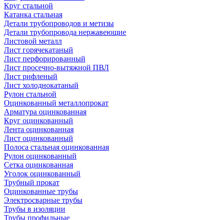
Круг стальной
Катанка стальная
Детали трубопроводов и метизы
Детали трубопровода нержавеющие
Листовой металл
Лист горячекатаный
Лист перфорированный
Лист просечно-вытяжной ПВЛ
Лист рифленый
Лист холоднокатаный
Рулон стальной
Оцинкованный металлопрокат
Арматура оцинкованная
Круг оцинкованный
Лента оцинкованная
Лист оцинкованный
Полоса стальная оцинкованная
Рулон оцинкованный
Сетка оцинкованная
Уголок оцинкованный
Трубный прокат
Оцинкованные трубы
Электросварные трубы
Трубы в изоляции
Трубы профильные