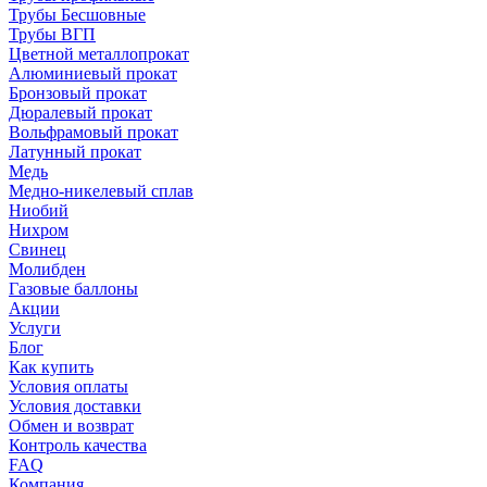
Трубы Бесшовные
Трубы ВГП
Цветной металлопрокат
Алюминиевый прокат
Бронзовый прокат
Дюралевый прокат
Вольфрамовый прокат
Латунный прокат
Медь
Медно-никелевый сплав
Ниобий
Нихром
Свинец
Молибден
Газовые баллоны
Акции
Услуги
Блог
Как купить
Условия оплаты
Условия доставки
Обмен и возврат
Контроль качества
FAQ
Компания