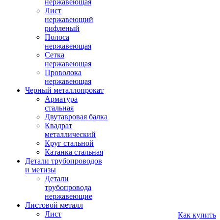
нержавеющая
Лист
нержавеющий
рифленый
Полоса
нержавеющая
Сетка
нержавеющая
Проволока
нержавеющая
Черный металлопрокат
Арматура
стальная
Двутавровая балка
Квадрат
металлический
Круг стальной
Катанка стальная
Детали трубопроводов
и метизы
Детали
трубопровода
нержавеющие
Листовой металл
Лист
Как купить