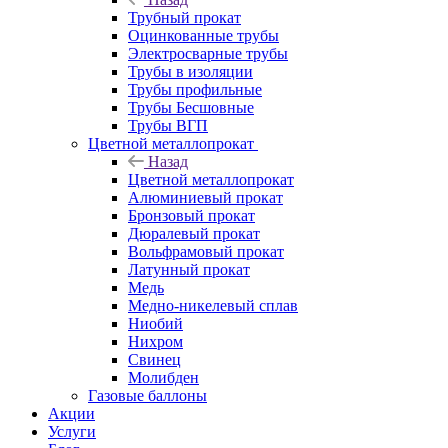
Трубный прокат
Оцинкованные трубы
Электросварные трубы
Трубы в изоляции
Трубы профильные
Трубы Бесшовные
Трубы ВГП
Цветной металлопрокат
Назад
Цветной металлопрокат
Алюминиевый прокат
Бронзовый прокат
Дюралевый прокат
Вольфрамовый прокат
Латунный прокат
Медь
Медно-никелевый сплав
Ниобий
Нихром
Свинец
Молибден
Газовые баллоны
Акции
Услуги