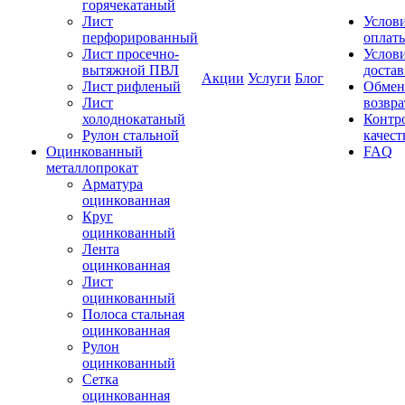
горячекатаный
Лист
Услов
перфорированный
оплат
Лист просечно-
Услов
вытяжной ПВЛ
доста
Акции
Услуги
Блог
Лист рифленый
Обмен
Лист
возвра
холоднокатаный
Контр
Рулон стальной
качест
Оцинкованный
FAQ
металлопрокат
Арматура
оцинкованная
Круг
оцинкованный
Лента
оцинкованная
Лист
оцинкованный
Полоса стальная
оцинкованная
Рулон
оцинкованный
Сетка
оцинкованная