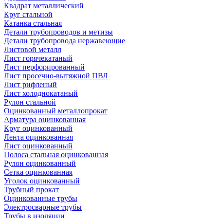
Квадрат металлический
Круг стальной
Катанка стальная
Детали трубопроводов и метизы
Детали трубопровода нержавеющие
Листовой металл
Лист горячекатаный
Лист перфорированный
Лист просечно-вытяжной ПВЛ
Лист рифленый
Лист холоднокатаный
Рулон стальной
Оцинкованный металлопрокат
Арматура оцинкованная
Круг оцинкованный
Лента оцинкованная
Лист оцинкованный
Полоса стальная оцинкованная
Рулон оцинкованный
Сетка оцинкованная
Уголок оцинкованный
Трубный прокат
Оцинкованные трубы
Электросварные трубы
Трубы в изоляции