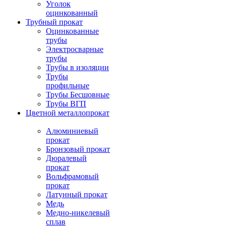
Уголок
оцинкованный
Трубный прокат
Оцинкованные
трубы
Электросварные
трубы
Трубы в изоляции
Трубы
профильные
Трубы Бесшовные
Трубы ВГП
Цветной металлопрокат
Алюминиевый
прокат
Бронзовый прокат
Дюралевый
прокат
Вольфрамовый
прокат
Латунный прокат
Медь
Медно-никелевый
сплав