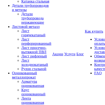
Катанка стальная
Детали трубопроводов
и метизы
Детали
трубопровода
нержавеющие
Листовой металл
Лист
Как купить
горячекатаный
Лист
Услов
перфорированный
оплат
Лист просечно-
Услов
вытяжной ПВЛ
доста
Акции
Услуги
Блог
Лист рифленый
Обмен
Лист
возвра
холоднокатаный
Контр
Рулон стальной
качест
Оцинкованный
FAQ
металлопрокат
Арматура
оцинкованная
Круг
оцинкованный
Лента
оцинкованная