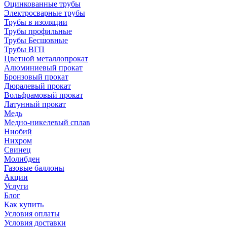
Оцинкованные трубы
Электросварные трубы
Трубы в изоляции
Трубы профильные
Трубы Бесшовные
Трубы ВГП
Цветной металлопрокат
Алюминиевый прокат
Бронзовый прокат
Дюралевый прокат
Вольфрамовый прокат
Латунный прокат
Медь
Медно-никелевый сплав
Ниобий
Нихром
Свинец
Молибден
Газовые баллоны
Акции
Услуги
Блог
Как купить
Условия оплаты
Условия доставки