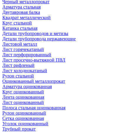
Черный металлопрокат
Арматура стальная
Двутавровая балка
Квадрат металлический
Круг стальной
Катанка стальная
Детали трубопроводов и метизы
Детали трубопровода нержавеющие
Листовой металл
Лист горячекатаный
Лист перфорированный
Лист просечно-вытяжной ПВЛ
Лист рифленый
Лист холоднокатаный
Рулон стальной
Оцинкованный металлопрокат
Арматура оцинкованная
Круг оцинкованный
Лента оцинкованная
Лист оцинкованный
Полоса стальная оцинкованная
Рулон оцинкованный
Сетка оцинкованная
Уголок оцинкованный
Трубный прокат