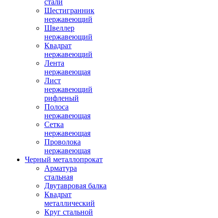
стали
Шестигранник
нержавеющий
Швеллер
нержавеющий
Квадрат
нержавеющий
Лента
нержавеющая
Лист
нержавеющий
рифленый
Полоса
нержавеющая
Сетка
нержавеющая
Проволока
нержавеющая
Черный металлопрокат
Арматура
стальная
Двутавровая балка
Квадрат
металлический
Круг стальной