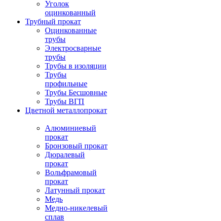
Уголок
оцинкованный
Трубный прокат
Оцинкованные
трубы
Электросварные
трубы
Трубы в изоляции
Трубы
профильные
Трубы Бесшовные
Трубы ВГП
Цветной металлопрокат
Алюминиевый
прокат
Бронзовый прокат
Дюралевый
прокат
Вольфрамовый
прокат
Латунный прокат
Медь
Медно-никелевый
сплав