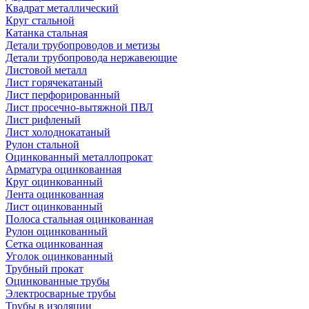
Квадрат металлический
Круг стальной
Катанка стальная
Детали трубопроводов и метизы
Детали трубопровода нержавеющие
Листовой металл
Лист горячекатаный
Лист перфорированный
Лист просечно-вытяжной ПВЛ
Лист рифленый
Лист холоднокатаный
Рулон стальной
Оцинкованный металлопрокат
Арматура оцинкованная
Круг оцинкованный
Лента оцинкованная
Лист оцинкованный
Полоса стальная оцинкованная
Рулон оцинкованный
Сетка оцинкованная
Уголок оцинкованный
Трубный прокат
Оцинкованные трубы
Электросварные трубы
Трубы в изоляции