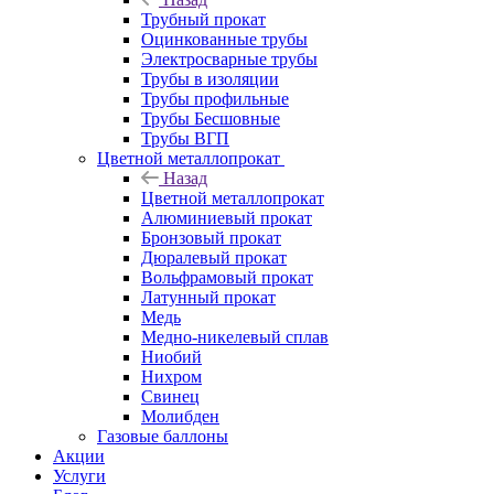
Трубный прокат
Оцинкованные трубы
Электросварные трубы
Трубы в изоляции
Трубы профильные
Трубы Бесшовные
Трубы ВГП
Цветной металлопрокат
Назад
Цветной металлопрокат
Алюминиевый прокат
Бронзовый прокат
Дюралевый прокат
Вольфрамовый прокат
Латунный прокат
Медь
Медно-никелевый сплав
Ниобий
Нихром
Свинец
Молибден
Газовые баллоны
Акции
Услуги