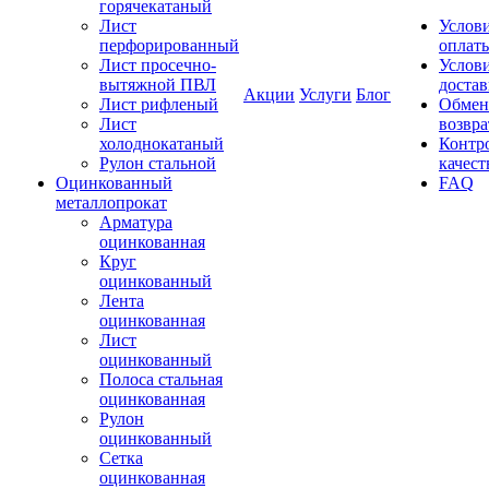
горячекатаный
Лист
Услов
перфорированный
оплат
Лист просечно-
Услов
вытяжной ПВЛ
доста
Акции
Услуги
Блог
Лист рифленый
Обмен
Лист
возвра
холоднокатаный
Контр
Рулон стальной
качест
Оцинкованный
FAQ
металлопрокат
Арматура
оцинкованная
Круг
оцинкованный
Лента
оцинкованная
Лист
оцинкованный
Полоса стальная
оцинкованная
Рулон
оцинкованный
Сетка
оцинкованная