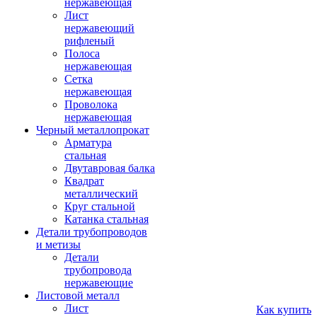
нержавеющая
Лист
нержавеющий
рифленый
Полоса
нержавеющая
Сетка
нержавеющая
Проволока
нержавеющая
Черный металлопрокат
Арматура
стальная
Двутавровая балка
Квадрат
металлический
Круг стальной
Катанка стальная
Детали трубопроводов
и метизы
Детали
трубопровода
нержавеющие
Листовой металл
Лист
Как купить