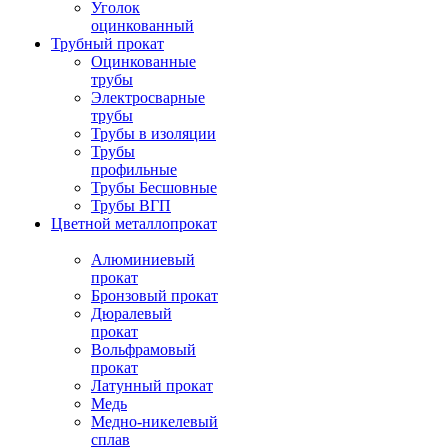
Уголок
оцинкованный
Трубный прокат
Оцинкованные
трубы
Электросварные
трубы
Трубы в изоляции
Трубы
профильные
Трубы Бесшовные
Трубы ВГП
Цветной металлопрокат
Алюминиевый
прокат
Бронзовый прокат
Дюралевый
прокат
Вольфрамовый
прокат
Латунный прокат
Медь
Медно-никелевый
сплав