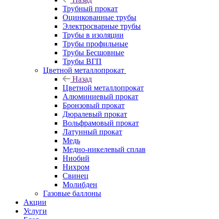
Трубный прокат
Оцинкованные трубы
Электросварные трубы
Трубы в изоляции
Трубы профильные
Трубы Бесшовные
Трубы ВГП
Цветной металлопрокат
Назад
Цветной металлопрокат
Алюминиевый прокат
Бронзовый прокат
Дюралевый прокат
Вольфрамовый прокат
Латунный прокат
Медь
Медно-никелевый сплав
Ниобий
Нихром
Свинец
Молибден
Газовые баллоны
Акции
Услуги