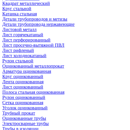
Квадрат металлический
Круг стальной
Катанка стальная
Детали трубопроводов и метизы
Детали трубопровода нержавеющие
Листовой металл
Лист горячекатаный
Лист перфорированный
Лист просечно-вытяжной ПВЛ
Лист рифленый
Лист холоднокатаный
Рулон стальной
Оцинкованный металлопрокат
Арматура оцинкованная
Круг оцинкованный
Лента оцинкованная
Лист оцинкованный
Полоса стальная оцинкованная
Рулон оцинкованный
Сетка оцинкованная
Уголок оцинкованный
Трубный прокат
Оцинкованные трубы
Электросварные трубы
Трубы в изоляции