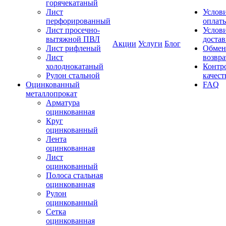
горячекатаный
Лист
Услов
перфорированный
оплат
Лист просечно-
Услов
вытяжной ПВЛ
доста
Акции
Услуги
Блог
Лист рифленый
Обмен
Лист
возвра
холоднокатаный
Контр
Рулон стальной
качест
Оцинкованный
FAQ
металлопрокат
Арматура
оцинкованная
Круг
оцинкованный
Лента
оцинкованная
Лист
оцинкованный
Полоса стальная
оцинкованная
Рулон
оцинкованный
Сетка
оцинкованная