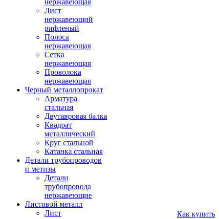
нержавеющая
Лист
нержавеющий
рифленый
Полоса
нержавеющая
Сетка
нержавеющая
Проволока
нержавеющая
Черный металлопрокат
Арматура
стальная
Двутавровая балка
Квадрат
металлический
Круг стальной
Катанка стальная
Детали трубопроводов
и метизы
Детали
трубопровода
нержавеющие
Листовой металл
Лист
Как купить