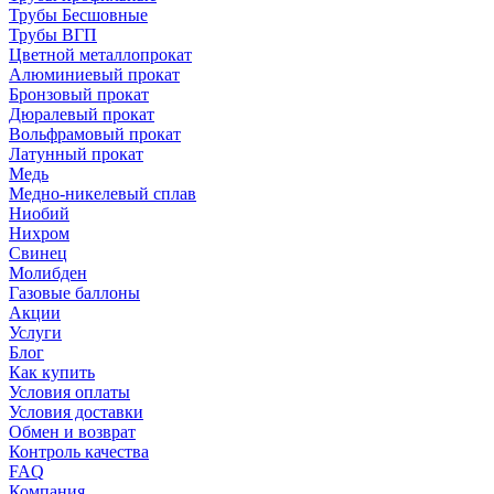
Трубы Бесшовные
Трубы ВГП
Цветной металлопрокат
Алюминиевый прокат
Бронзовый прокат
Дюралевый прокат
Вольфрамовый прокат
Латунный прокат
Медь
Медно-никелевый сплав
Ниобий
Нихром
Свинец
Молибден
Газовые баллоны
Акции
Услуги
Блог
Как купить
Условия оплаты
Условия доставки
Обмен и возврат
Контроль качества
FAQ
Компания