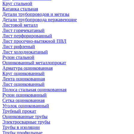
Круг стальной
Катанка стальная
Детали трубопроводов и метизы
Детали трубопровода нержавеющие
Листовой металл
Лист горячекатаный
Лист перфорированный
Лист просечно-вытяжной ПВЛ
Лист рифленый
Лист холоднокатаный
Рулон стальной
Оцинкованный металлопрокат
Арматура оцинкованная
Круг оцинкованный
Лента оцинкованная
Лист оцинкованный
Полоса стальная оцинкованная
Рулон оцинкованный
Сетка оцинкованная
Уголок оцинкованный
Трубный прокат
Оцинкованные трубы
Электросварные трубы
Трубы в изоляции
Трубы профильные