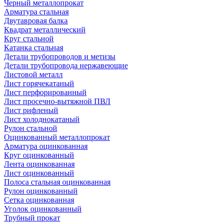
Черный металлопрокат
Арматура стальная
Двутавровая балка
Квадрат металлический
Круг стальной
Катанка стальная
Детали трубопроводов и метизы
Детали трубопровода нержавеющие
Листовой металл
Лист горячекатаный
Лист перфорированный
Лист просечно-вытяжной ПВЛ
Лист рифленый
Лист холоднокатаный
Рулон стальной
Оцинкованный металлопрокат
Арматура оцинкованная
Круг оцинкованный
Лента оцинкованная
Лист оцинкованный
Полоса стальная оцинкованная
Рулон оцинкованный
Сетка оцинкованная
Уголок оцинкованный
Трубный прокат