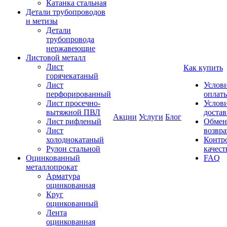
Катанка стальная
Детали трубопроводов
и метизы
Детали
трубопровода
нержавеющие
Листовой металл
Лист
Как купить
горячекатаный
Лист
Услов
перфорированный
оплат
Лист просечно-
Услов
вытяжной ПВЛ
доста
Акции
Услуги
Блог
Лист рифленый
Обмен
Лист
возвра
холоднокатаный
Контр
Рулон стальной
качест
Оцинкованный
FAQ
металлопрокат
Арматура
оцинкованная
Круг
оцинкованный
Лента
оцинкованная