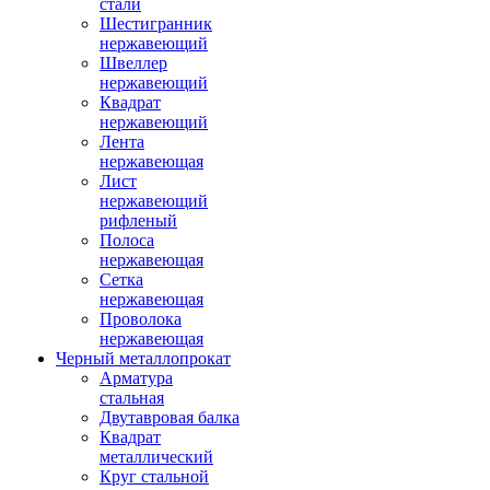
стали
Шестигранник
нержавеющий
Швеллер
нержавеющий
Квадрат
нержавеющий
Лента
нержавеющая
Лист
нержавеющий
рифленый
Полоса
нержавеющая
Сетка
нержавеющая
Проволока
нержавеющая
Черный металлопрокат
Арматура
стальная
Двутавровая балка
Квадрат
металлический
Круг стальной