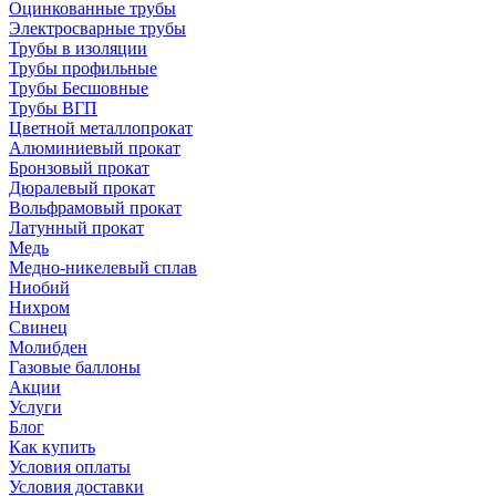
Оцинкованные трубы
Электросварные трубы
Трубы в изоляции
Трубы профильные
Трубы Бесшовные
Трубы ВГП
Цветной металлопрокат
Алюминиевый прокат
Бронзовый прокат
Дюралевый прокат
Вольфрамовый прокат
Латунный прокат
Медь
Медно-никелевый сплав
Ниобий
Нихром
Свинец
Молибден
Газовые баллоны
Акции
Услуги
Блог
Как купить
Условия оплаты
Условия доставки