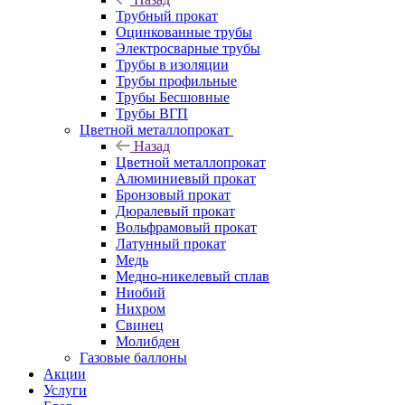
Трубный прокат
Оцинкованные трубы
Электросварные трубы
Трубы в изоляции
Трубы профильные
Трубы Бесшовные
Трубы ВГП
Цветной металлопрокат
Назад
Цветной металлопрокат
Алюминиевый прокат
Бронзовый прокат
Дюралевый прокат
Вольфрамовый прокат
Латунный прокат
Медь
Медно-никелевый сплав
Ниобий
Нихром
Свинец
Молибден
Газовые баллоны
Акции
Услуги