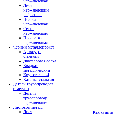
нержавеющая
Лист
нержавеющий
рифленый
Полоса
нержавеющая
Сетка
нержавеющая
Проволока
нержавеющая
Черный металлопрокат
Арматура
стальная
Двутавровая балка
Квадрат
металлический
Круг стальной
Катанка стальная
Детали трубопроводов
и метизы
Детали
трубопровода
нержавеющие
Листовой металл
Лист
Как купить