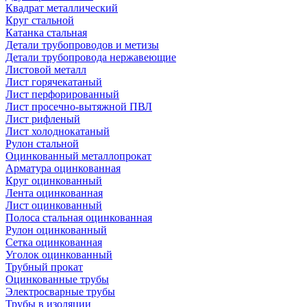
Квадрат металлический
Круг стальной
Катанка стальная
Детали трубопроводов и метизы
Детали трубопровода нержавеющие
Листовой металл
Лист горячекатаный
Лист перфорированный
Лист просечно-вытяжной ПВЛ
Лист рифленый
Лист холоднокатаный
Рулон стальной
Оцинкованный металлопрокат
Арматура оцинкованная
Круг оцинкованный
Лента оцинкованная
Лист оцинкованный
Полоса стальная оцинкованная
Рулон оцинкованный
Сетка оцинкованная
Уголок оцинкованный
Трубный прокат
Оцинкованные трубы
Электросварные трубы
Трубы в изоляции