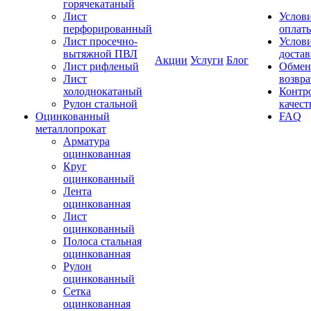
горячекатаный
Лист
Услов
перфорированный
оплат
Лист просечно-
Услов
вытяжной ПВЛ
доста
Акции
Услуги
Блог
Лист рифленый
Обмен
Лист
возвра
холоднокатаный
Контр
Рулон стальной
качест
Оцинкованный
FAQ
металлопрокат
Арматура
оцинкованная
Круг
оцинкованный
Лента
оцинкованная
Лист
оцинкованный
Полоса стальная
оцинкованная
Рулон
оцинкованный
Сетка
оцинкованная