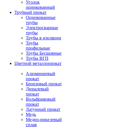
Уголок
оцинкованный
Трубный прокат
Оцинкованные
трубы
Электросварные
трубы
Трубы в изоляции
Трубы
профильные
Трубы Бесшовные
Трубы ВГП
Цветной металлопрокат
Алюминиевый
прокат
Бронзовый прокат
Дюралевый
прокат
Вольфрамовый
прокат
Латунный прокат
Медь
Медно-никелевый
сплав