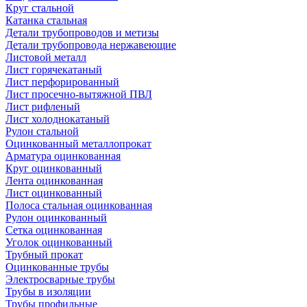
Круг стальной
Катанка стальная
Детали трубопроводов и метизы
Детали трубопровода нержавеющие
Листовой металл
Лист горячекатаный
Лист перфорированный
Лист просечно-вытяжной ПВЛ
Лист рифленый
Лист холоднокатаный
Рулон стальной
Оцинкованный металлопрокат
Арматура оцинкованная
Круг оцинкованный
Лента оцинкованная
Лист оцинкованный
Полоса стальная оцинкованная
Рулон оцинкованный
Сетка оцинкованная
Уголок оцинкованный
Трубный прокат
Оцинкованные трубы
Электросварные трубы
Трубы в изоляции
Трубы профильные