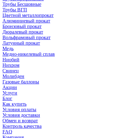
Трубы Бесшовные
Трубы ВГП
Цветной металлопрокат
Алюминиевый прокат
Бронзовый прокат
Дюралевый прокат
Вольфрамовый прокат
Латунный прокат
Медь
Медно-никелевый сплав
Ниобий
Нихром
Свинец
Молибден
Газовые баллоны
Акции
Услуги
Блог
Как купить
Условия оплаты
Условия доставки
Обмен и возврат
Контроль качества
FAQ
Компания