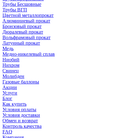
Трубы Бесшовные
Трубы ВГП
Цветной металлопрокат
Алюминиевый прокат
Бронзовый прокат
Дюралевый прокат
Вольфрамовый прокат
Латунный прокат
Медь
Медно-никелевый сплав
Ниобий
Нихром
Свинец
Молибден
Газовые баллоны
Акции
Услуги
Блог
Как купить
Условия оплаты
Условия доставки
Обмен и возврат
Контроль качества
FAQ
Компания