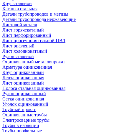
Круг стальной
Катанка стальная
Детали трубопроводов и метизы
Детали трубопровода нержавеющие
Листовой металл
Лист горячекатаный
Лист перфорированный
Лист просечно-вытяжной ПВЛ
Лист рифленый
Лист холоднокатаный
Рулон стальной
Оцинкованный металлопрокат
Арматура оцинкованная
Круг оцинкованный
Лента оцинкованная
Лист оцинкованный
Полоса стальная оцинкованная
Рулон оцинкованный
Сетка оцинкованная
Уголок оцинкованный
Трубный прокат
Оцинкованные трубы
Электросварные трубы
Трубы в изоляции
Трубы профильные