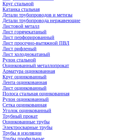
Круг стальной
Катанка стальная
Детали трубопроводов и метизы
Детали трубопровода нержавеющие
Листовой металл
Лист горячекатаный
Лист перфорированный
Лист просечно-вытяжной ПВЛ
Лист рифленый
Лист холоднокатаный
Рулон стальной
Оцинкованный металлопрокат
Арматура оцинкованная
Круг оцинкованный
Лента оцинкованная
Лист оцинкованный
Полоса стальная оцинкованная
Рулон оцинкованный
Сетка оцинкованная
Уголок оцинкованный
Трубный прокат
Оцинкованные трубы
Электросварные трубы
Трубы в изоляции
Трубы профильные