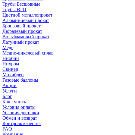
Трубы Бесшовные
Трубы ВГП
Цветной металлопрокат
Алюминиевый прокат
Бронзовый прокат
Дюралевый прокат
Вольфрамовый прокат
Латунный прокат
Медь
Медно-никелевый сплав
Ниобий
Нихром
Свинец
Молибден
Газовые баллоны
Акции
Услуги
Блог
Как купить
Условия оплаты
Условия доставки
Обмен и возврат
Контроль качества
FAQ
Компания