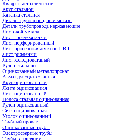
Квадрат металлический
Круг стальной
Катанка стальная
Детали трубопроводов и метизы
Детали трубопровода нержавеющие
Листовой металл
Лист горячекатаный
Лист перфорированный
Лист просечно-вытяжной ПВЛ
Лист рифленый
Лист холоднокатаный
Рулон стальной
Оцинкованный металлопрокат
Арматура оцинкованная
Круг оцинкованный
Лента оцинкованная
Лист оцинкованный
Полоса стальная оцинкованная
Рулон оцинкованный
Сетка оцинкованная
Уголок оцинкованный
Трубный прокат
Оцинкованные трубы
Электросварные трубы
Трубы в изоляции