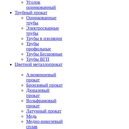
Уголок
оцинкованный
Трубный прокат
Оцинкованные
трубы
Электросварные
трубы
Трубы в изоляции
Трубы
профильные
Трубы Бесшовные
Трубы ВГП
Цветной металлопрокат
Алюминиевый
прокат
Бронзовый прокат
Дюралевый
прокат
Вольфрамовый
прокат
Латунный прокат
Медь
Медно-никелевый
сплав