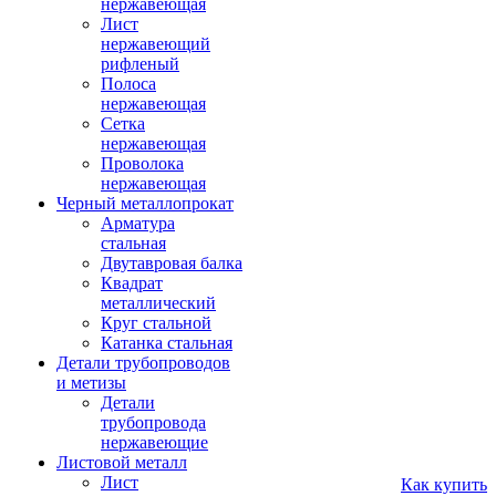
нержавеющая
Лист
нержавеющий
рифленый
Полоса
нержавеющая
Сетка
нержавеющая
Проволока
нержавеющая
Черный металлопрокат
Арматура
стальная
Двутавровая балка
Квадрат
металлический
Круг стальной
Катанка стальная
Детали трубопроводов
и метизы
Детали
трубопровода
нержавеющие
Листовой металл
Лист
Как купить