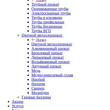
Трубный прокат
Оцинкованные трубы
Электросварные трубы
Трубы в изоляции
Трубы профильные
Трубы Бесшовные
Трубы ВГП
Цветной металлопрокат
Назад
Цветной металлопрокат
Алюминиевый прокат
Бронзовый прокат
Дюралевый прокат
Вольфрамовый прокат
Латунный прокат
Медь
Медно-никелевый сплав
Ниобий
Нихром
Свинец
Молибден
Газовые баллоны
Акции
Услуги