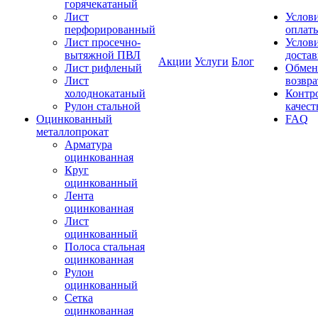
горячекатаный
Лист
Услов
перфорированный
оплат
Лист просечно-
Услов
вытяжной ПВЛ
доста
Акции
Услуги
Блог
Лист рифленый
Обмен
Лист
возвра
холоднокатаный
Контр
Рулон стальной
качест
Оцинкованный
FAQ
металлопрокат
Арматура
оцинкованная
Круг
оцинкованный
Лента
оцинкованная
Лист
оцинкованный
Полоса стальная
оцинкованная
Рулон
оцинкованный
Сетка
оцинкованная