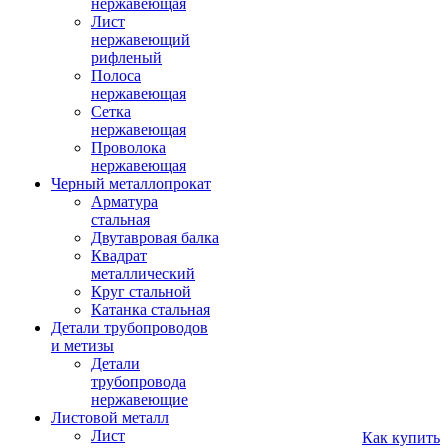
нержавеющая
Лист
нержавеющий
рифленый
Полоса
нержавеющая
Сетка
нержавеющая
Проволока
нержавеющая
Черный металлопрокат
Арматура
стальная
Двутавровая балка
Квадрат
металлический
Круг стальной
Катанка стальная
Детали трубопроводов
и метизы
Детали
трубопровода
нержавеющие
Листовой металл
Лист
Как купить