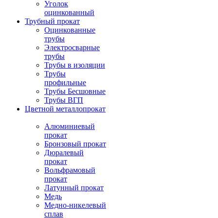
Уголок
оцинкованный
Трубный прокат
Оцинкованные
трубы
Электросварные
трубы
Трубы в изоляции
Трубы
профильные
Трубы Бесшовные
Трубы ВГП
Цветной металлопрокат
Алюминиевый
прокат
Бронзовый прокат
Дюралевый
прокат
Вольфрамовый
прокат
Латунный прокат
Медь
Медно-никелевый
сплав