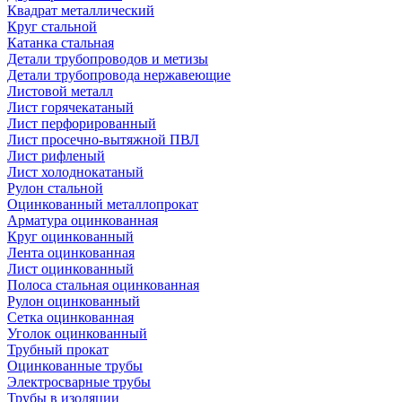
Квадрат металлический
Круг стальной
Катанка стальная
Детали трубопроводов и метизы
Детали трубопровода нержавеющие
Листовой металл
Лист горячекатаный
Лист перфорированный
Лист просечно-вытяжной ПВЛ
Лист рифленый
Лист холоднокатаный
Рулон стальной
Оцинкованный металлопрокат
Арматура оцинкованная
Круг оцинкованный
Лента оцинкованная
Лист оцинкованный
Полоса стальная оцинкованная
Рулон оцинкованный
Сетка оцинкованная
Уголок оцинкованный
Трубный прокат
Оцинкованные трубы
Электросварные трубы
Трубы в изоляции