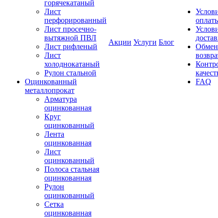
горячекатаный
Лист
Услов
перфорированный
оплат
Лист просечно-
Услов
вытяжной ПВЛ
доста
Акции
Услуги
Блог
Лист рифленый
Обмен
Лист
возвра
холоднокатаный
Контр
Рулон стальной
качест
Оцинкованный
FAQ
металлопрокат
Арматура
оцинкованная
Круг
оцинкованный
Лента
оцинкованная
Лист
оцинкованный
Полоса стальная
оцинкованная
Рулон
оцинкованный
Сетка
оцинкованная