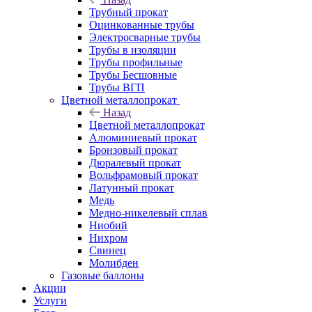
Трубный прокат
Оцинкованные трубы
Электросварные трубы
Трубы в изоляции
Трубы профильные
Трубы Бесшовные
Трубы ВГП
Цветной металлопрокат
Назад
Цветной металлопрокат
Алюминиевый прокат
Бронзовый прокат
Дюралевый прокат
Вольфрамовый прокат
Латунный прокат
Медь
Медно-никелевый сплав
Ниобий
Нихром
Свинец
Молибден
Газовые баллоны
Акции
Услуги