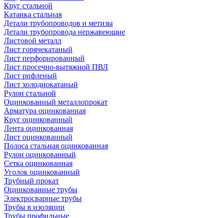
Круг стальной
Катанка стальная
Детали трубопроводов и метизы
Детали трубопровода нержавеющие
Листовой металл
Лист горячекатаный
Лист перфорированный
Лист просечно-вытяжной ПВЛ
Лист рифленый
Лист холоднокатаный
Рулон стальной
Оцинкованный металлопрокат
Арматура оцинкованная
Круг оцинкованный
Лента оцинкованная
Лист оцинкованный
Полоса стальная оцинкованная
Рулон оцинкованный
Сетка оцинкованная
Уголок оцинкованный
Трубный прокат
Оцинкованные трубы
Электросварные трубы
Трубы в изоляции
Трубы профильные