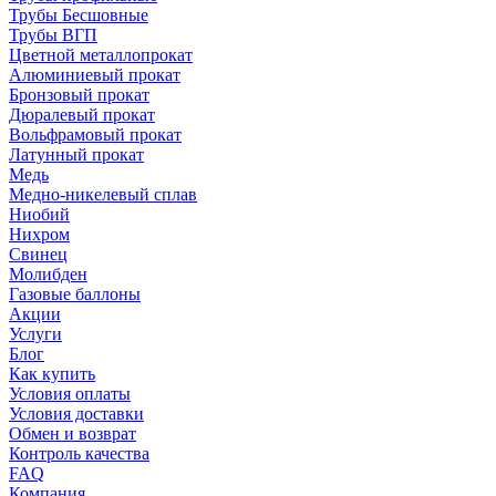
Трубы Бесшовные
Трубы ВГП
Цветной металлопрокат
Алюминиевый прокат
Бронзовый прокат
Дюралевый прокат
Вольфрамовый прокат
Латунный прокат
Медь
Медно-никелевый сплав
Ниобий
Нихром
Свинец
Молибден
Газовые баллоны
Акции
Услуги
Блог
Как купить
Условия оплаты
Условия доставки
Обмен и возврат
Контроль качества
FAQ
Компания