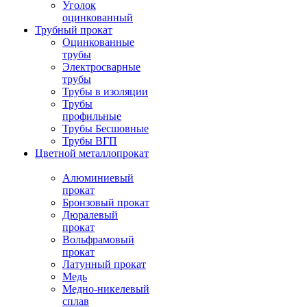
Уголок
оцинкованный
Трубный прокат
Оцинкованные
трубы
Электросварные
трубы
Трубы в изоляции
Трубы
профильные
Трубы Бесшовные
Трубы ВГП
Цветной металлопрокат
Алюминиевый
прокат
Бронзовый прокат
Дюралевый
прокат
Вольфрамовый
прокат
Латунный прокат
Медь
Медно-никелевый
сплав