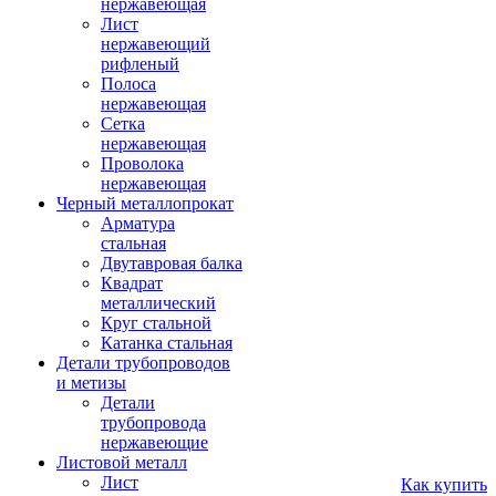
нержавеющая
Лист
нержавеющий
рифленый
Полоса
нержавеющая
Сетка
нержавеющая
Проволока
нержавеющая
Черный металлопрокат
Арматура
стальная
Двутавровая балка
Квадрат
металлический
Круг стальной
Катанка стальная
Детали трубопроводов
и метизы
Детали
трубопровода
нержавеющие
Листовой металл
Лист
Как купить