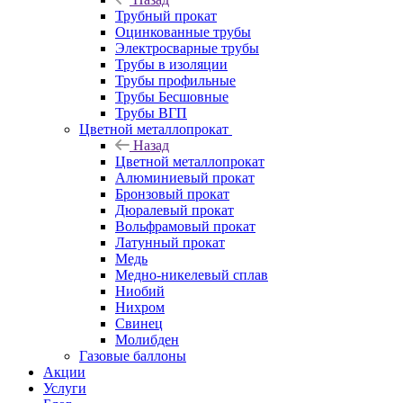
Трубный прокат
Оцинкованные трубы
Электросварные трубы
Трубы в изоляции
Трубы профильные
Трубы Бесшовные
Трубы ВГП
Цветной металлопрокат
Назад
Цветной металлопрокат
Алюминиевый прокат
Бронзовый прокат
Дюралевый прокат
Вольфрамовый прокат
Латунный прокат
Медь
Медно-никелевый сплав
Ниобий
Нихром
Свинец
Молибден
Газовые баллоны
Акции
Услуги