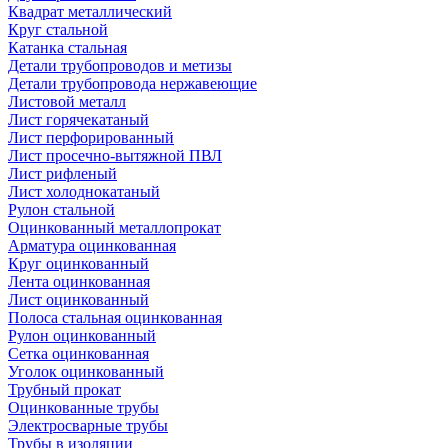
Квадрат металлический
Круг стальной
Катанка стальная
Детали трубопроводов и метизы
Детали трубопровода нержавеющие
Листовой металл
Лист горячекатаный
Лист перфорированный
Лист просечно-вытяжной ПВЛ
Лист рифленый
Лист холоднокатаный
Рулон стальной
Оцинкованный металлопрокат
Арматура оцинкованная
Круг оцинкованный
Лента оцинкованная
Лист оцинкованный
Полоса стальная оцинкованная
Рулон оцинкованный
Сетка оцинкованная
Уголок оцинкованный
Трубный прокат
Оцинкованные трубы
Электросварные трубы
Трубы в изоляции