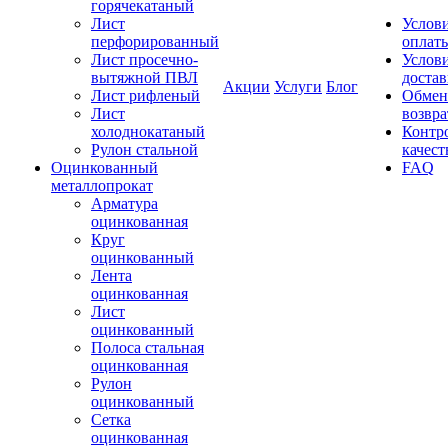
горячекатаный
Лист
Услов
перфорированный
оплат
Лист просечно-
Услов
вытяжной ПВЛ
доста
Акции
Услуги
Блог
Лист рифленый
Обмен
Лист
возвра
холоднокатаный
Контр
Рулон стальной
качест
Оцинкованный
FAQ
металлопрокат
Арматура
оцинкованная
Круг
оцинкованный
Лента
оцинкованная
Лист
оцинкованный
Полоса стальная
оцинкованная
Рулон
оцинкованный
Сетка
оцинкованная