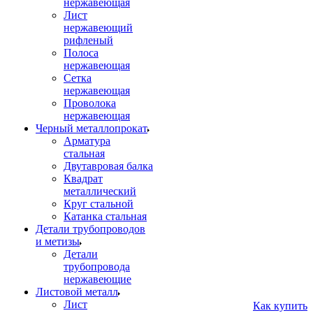
нержавеющая
Лист
нержавеющий
рифленый
Полоса
нержавеющая
Сетка
нержавеющая
Проволока
нержавеющая
Черный металлопрокат
Арматура
стальная
Двутавровая балка
Квадрат
металлический
Круг стальной
Катанка стальная
Детали трубопроводов
и метизы
Детали
трубопровода
нержавеющие
Листовой металл
Лист
Как купить