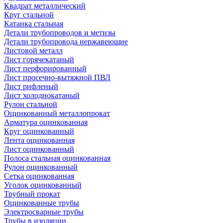
Квадрат металлический
Круг стальной
Катанка стальная
Детали трубопроводов и метизы
Детали трубопровода нержавеющие
Листовой металл
Лист горячекатаный
Лист перфорированный
Лист просечно-вытяжной ПВЛ
Лист рифленый
Лист холоднокатаный
Рулон стальной
Оцинкованный металлопрокат
Арматура оцинкованная
Круг оцинкованный
Лента оцинкованная
Лист оцинкованный
Полоса стальная оцинкованная
Рулон оцинкованный
Сетка оцинкованная
Уголок оцинкованный
Трубный прокат
Оцинкованные трубы
Электросварные трубы
Трубы в изоляции