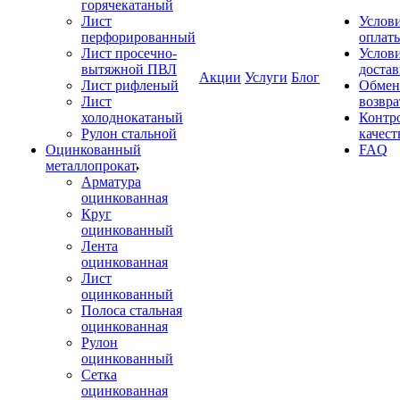
горячекатаный
Лист
Услов
перфорированный
оплат
Лист просечно-
Услов
вытяжной ПВЛ
доста
Акции
Услуги
Блог
Лист рифленый
Обмен
Лист
возвра
холоднокатаный
Контр
Рулон стальной
качест
Оцинкованный
FAQ
металлопрокат
Арматура
оцинкованная
Круг
оцинкованный
Лента
оцинкованная
Лист
оцинкованный
Полоса стальная
оцинкованная
Рулон
оцинкованный
Сетка
оцинкованная