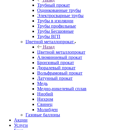
Трубный прокат
Оцинкованные трубы
Электросварные трубы
Трубы в изоляции
Трубы профильные
Трубы Бесшовные
Трубы ВГП
Цветной металлопрокат
Назад
Цветной металлопрокат
Алюминиевый прокат
Бронзовый прокат
Дюралевый прокат
Вольфрамовый прокат
Латунный прокат
Медь
Медно-никелевый сплав
Ниобий
Нихром
Свинец
Молибден
Газовые баллоны
Акции
Услуги