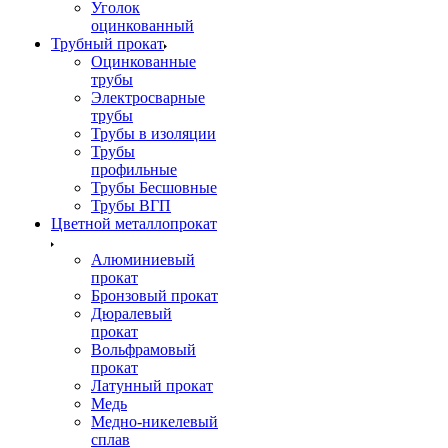
Уголок
оцинкованный
Трубный прокат
Оцинкованные
трубы
Электросварные
трубы
Трубы в изоляции
Трубы
профильные
Трубы Бесшовные
Трубы ВГП
Цветной металлопрокат
Алюминиевый
прокат
Бронзовый прокат
Дюралевый
прокат
Вольфрамовый
прокат
Латунный прокат
Медь
Медно-никелевый
сплав