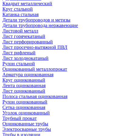
Квадрат металлический
Круг стальной
Катанка стальная
Детали трубопроводов и метизы
Детали трубопровода нержавеющие
Листовой металл
Лист горячекатаный
Лист перфорированный
Лист просечно-вытяжной ПВЛ
Лист рифленый
Лист холоднокатаный
Рулон стальной
Оцинкованный металлопрокат
Арматура оцинкованная
Круг оцинкованный
Лента оцинкованная
Лист оцинкованный
Полоса стальная оцинкованная
Рулон оцинкованный
Сетка оцинкованная
Уголок оцинкованный
Трубный прокат
Оцинкованные трубы
Электросварные трубы
Трубы в изоляции