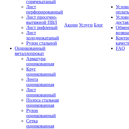
горячекатаный
Лист
Услов
перфорированный
оплат
Лист просечно-
Услов
вытяжной ПВЛ
доста
Акции
Услуги
Блог
Лист рифленый
Обмен
Лист
возвра
холоднокатаный
Контр
Рулон стальной
качест
Оцинкованный
FAQ
металлопрокат
Арматура
оцинкованная
Круг
оцинкованный
Лента
оцинкованная
Лист
оцинкованный
Полоса стальная
оцинкованная
Рулон
оцинкованный
Сетка
оцинкованная