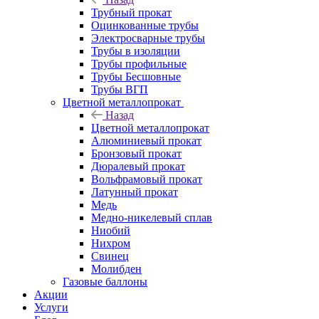
Трубный прокат
Оцинкованные трубы
Электросварные трубы
Трубы в изоляции
Трубы профильные
Трубы Бесшовные
Трубы ВГП
Цветной металлопрокат
Назад
Цветной металлопрокат
Алюминиевый прокат
Бронзовый прокат
Дюралевый прокат
Вольфрамовый прокат
Латунный прокат
Медь
Медно-никелевый сплав
Ниобий
Нихром
Свинец
Молибден
Газовые баллоны
Акции
Услуги