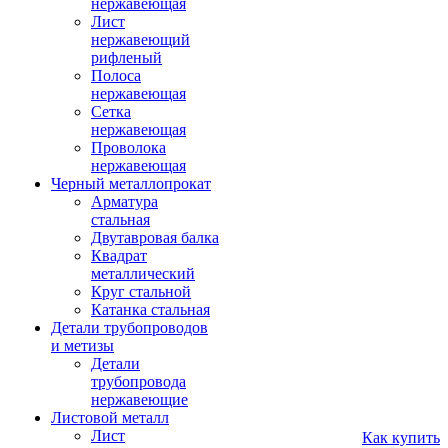
нержавеющая
Лист
нержавеющий
рифленый
Полоса
нержавеющая
Сетка
нержавеющая
Проволока
нержавеющая
Черный металлопрокат
Арматура
стальная
Двутавровая балка
Квадрат
металлический
Круг стальной
Катанка стальная
Детали трубопроводов
и метизы
Детали
трубопровода
нержавеющие
Листовой металл
Лист
Как купить