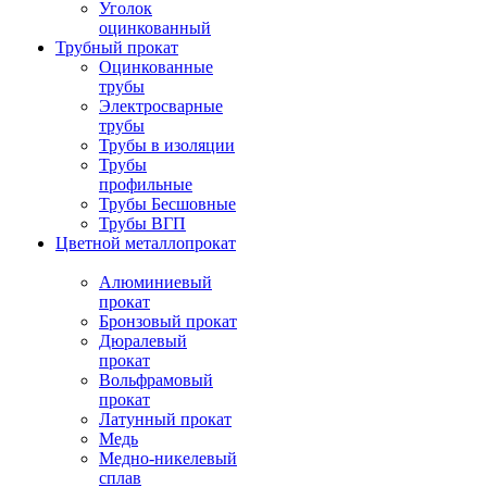
Уголок
оцинкованный
Трубный прокат
Оцинкованные
трубы
Электросварные
трубы
Трубы в изоляции
Трубы
профильные
Трубы Бесшовные
Трубы ВГП
Цветной металлопрокат
Алюминиевый
прокат
Бронзовый прокат
Дюралевый
прокат
Вольфрамовый
прокат
Латунный прокат
Медь
Медно-никелевый
сплав