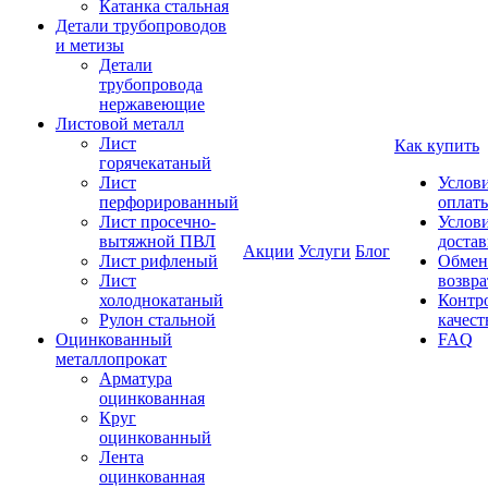
Катанка стальная
Детали трубопроводов
и метизы
Детали
трубопровода
нержавеющие
Листовой металл
Лист
Как купить
горячекатаный
Лист
Услов
перфорированный
оплат
Лист просечно-
Услов
вытяжной ПВЛ
доста
Акции
Услуги
Блог
Лист рифленый
Обмен
Лист
возвра
холоднокатаный
Контр
Рулон стальной
качест
Оцинкованный
FAQ
металлопрокат
Арматура
оцинкованная
Круг
оцинкованный
Лента
оцинкованная