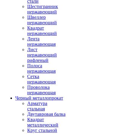
стали
Шестигранник
нержавеющий
Швеллер
нержавеющий
Квадрат
нержавеющий
Лента
нержавеющая
Лист
нержавеющий
рифленый
Полоса
нержавеющая
Сетка
нержавеющая
Проволока
нержавеющая
Черный металлопрокат
Арматура
стальная
Двутавровая балка
Квадрат
металлический
Круг стальной