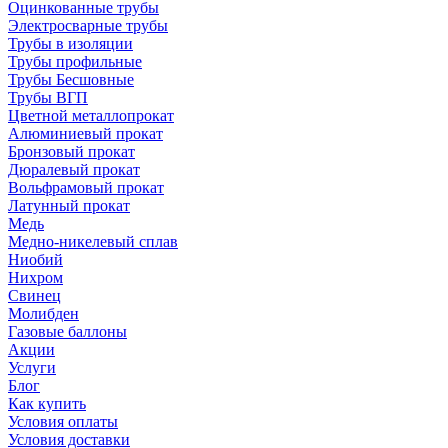
Оцинкованные трубы
Электросварные трубы
Трубы в изоляции
Трубы профильные
Трубы Бесшовные
Трубы ВГП
Цветной металлопрокат
Алюминиевый прокат
Бронзовый прокат
Дюралевый прокат
Вольфрамовый прокат
Латунный прокат
Медь
Медно-никелевый сплав
Ниобий
Нихром
Свинец
Молибден
Газовые баллоны
Акции
Услуги
Блог
Как купить
Условия оплаты
Условия доставки