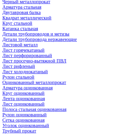
Черный металлопрокат
Арматура стальная
Двутавровая балка
Квадрат металлический
Круг стальной
Катанка стальная
Детали трубопроводов и метизы
Детали трубопровода нержавеющие
Листовой металл
Лист горячекатаный
Лист перфорированный
Лист просечно-вытяжной ПВЛ
Лист рифленый
Лист холоднокатаный
Рулон стальной
Оцинкованный металлопрокат
Арматура оцинкованная
Круг оцинкованный
Лента оцинкованная
Лист оцинкованный
Полоса стальная оцинкованная
Рулон оцинкованный
Сетка оцинкованная
Уголок оцинкованный
Трубный прокат