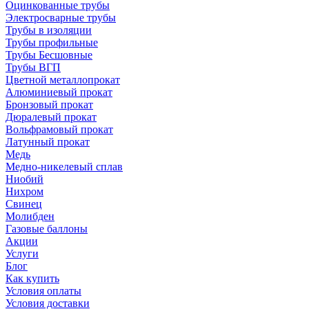
Оцинкованные трубы
Электросварные трубы
Трубы в изоляции
Трубы профильные
Трубы Бесшовные
Трубы ВГП
Цветной металлопрокат
Алюминиевый прокат
Бронзовый прокат
Дюралевый прокат
Вольфрамовый прокат
Латунный прокат
Медь
Медно-никелевый сплав
Ниобий
Нихром
Свинец
Молибден
Газовые баллоны
Акции
Услуги
Блог
Как купить
Условия оплаты
Условия доставки