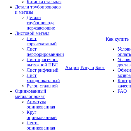
Катанка стальная
Детали трубопроводов
и метизы
Детали
трубопровода
нержавеющие
Листовой металл
Лист
Как купить
горячекатаный
Лист
Услов
перфорированный
оплат
Лист просечно-
Услов
вытяжной ПВЛ
доста
Акции
Услуги
Блог
Лист рифленый
Обмен
Лист
возвра
холоднокатаный
Контр
Рулон стальной
качест
Оцинкованный
FAQ
металлопрокат
Арматура
оцинкованная
Круг
оцинкованный
Лента
оцинкованная