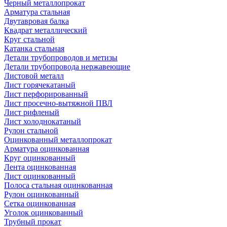
Черный металлопрокат
Арматура стальная
Двутавровая балка
Квадрат металлический
Круг стальной
Катанка стальная
Детали трубопроводов и метизы
Детали трубопровода нержавеющие
Листовой металл
Лист горячекатаный
Лист перфорированный
Лист просечно-вытяжной ПВЛ
Лист рифленый
Лист холоднокатаный
Рулон стальной
Оцинкованный металлопрокат
Арматура оцинкованная
Круг оцинкованный
Лента оцинкованная
Лист оцинкованный
Полоса стальная оцинкованная
Рулон оцинкованный
Сетка оцинкованная
Уголок оцинкованный
Трубный прокат