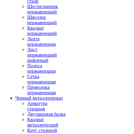
стали
Шестигранник
нержавеющий
Швеллер
нержавеющий
Квадрат
нержавеющий
Лента
нержавеющая
Лист
нержавеющий
рифленый
Полоса
нержавеющая
Сетка
нержавеющая
Проволока
нержавеющая
Черный металлопрокат
Арматура
стальная
Двутавровая балка
Квадрат
металлический
Круг стальной