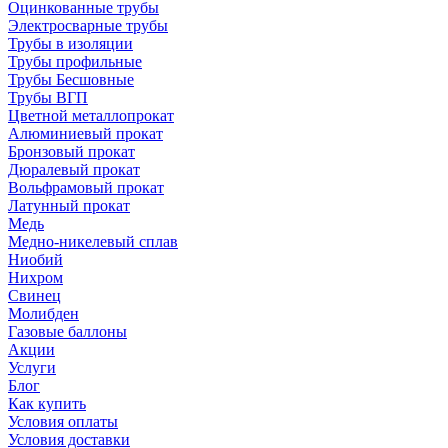
Оцинкованные трубы
Электросварные трубы
Трубы в изоляции
Трубы профильные
Трубы Бесшовные
Трубы ВГП
Цветной металлопрокат
Алюминиевый прокат
Бронзовый прокат
Дюралевый прокат
Вольфрамовый прокат
Латунный прокат
Медь
Медно-никелевый сплав
Ниобий
Нихром
Свинец
Молибден
Газовые баллоны
Акции
Услуги
Блог
Как купить
Условия оплаты
Условия доставки