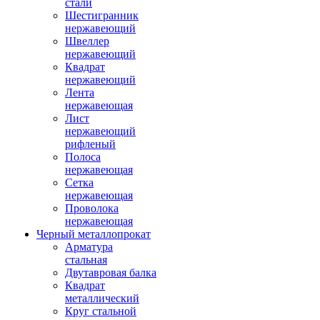
стали
Шестигранник
нержавеющий
Швеллер
нержавеющий
Квадрат
нержавеющий
Лента
нержавеющая
Лист
нержавеющий
рифленый
Полоса
нержавеющая
Сетка
нержавеющая
Проволока
нержавеющая
Черный металлопрокат
Арматура
стальная
Двутавровая балка
Квадрат
металлический
Круг стальной