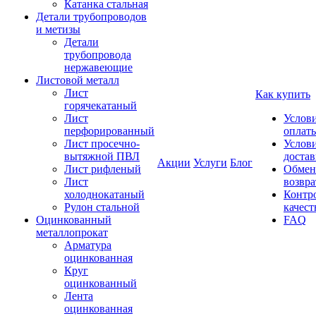
Катанка стальная
Детали трубопроводов
и метизы
Детали
трубопровода
нержавеющие
Листовой металл
Лист
Как купить
горячекатаный
Лист
Услов
перфорированный
оплат
Лист просечно-
Услов
вытяжной ПВЛ
доста
Акции
Услуги
Блог
Лист рифленый
Обмен
Лист
возвра
холоднокатаный
Контр
Рулон стальной
качест
Оцинкованный
FAQ
металлопрокат
Арматура
оцинкованная
Круг
оцинкованный
Лента
оцинкованная