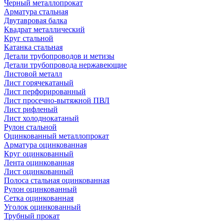
Черный металлопрокат
Арматура стальная
Двутавровая балка
Квадрат металлический
Круг стальной
Катанка стальная
Детали трубопроводов и метизы
Детали трубопровода нержавеющие
Листовой металл
Лист горячекатаный
Лист перфорированный
Лист просечно-вытяжной ПВЛ
Лист рифленый
Лист холоднокатаный
Рулон стальной
Оцинкованный металлопрокат
Арматура оцинкованная
Круг оцинкованный
Лента оцинкованная
Лист оцинкованный
Полоса стальная оцинкованная
Рулон оцинкованный
Сетка оцинкованная
Уголок оцинкованный
Трубный прокат