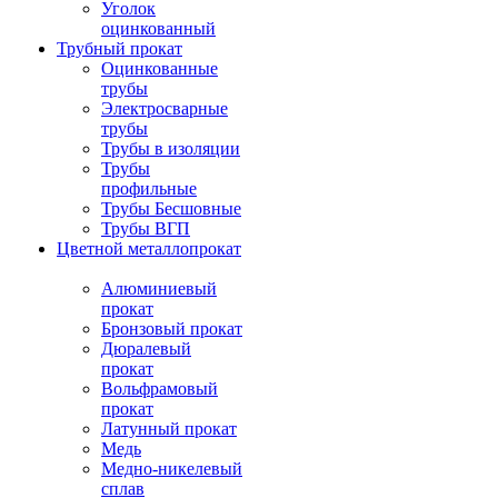
Уголок
оцинкованный
Трубный прокат
Оцинкованные
трубы
Электросварные
трубы
Трубы в изоляции
Трубы
профильные
Трубы Бесшовные
Трубы ВГП
Цветной металлопрокат
Алюминиевый
прокат
Бронзовый прокат
Дюралевый
прокат
Вольфрамовый
прокат
Латунный прокат
Медь
Медно-никелевый
сплав