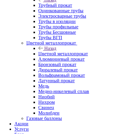
Трубный прокат
Оцинкованные трубы
Электросварные трубы
Трубы в изоляции
Трубы профильные
Трубы Бесшовные
Трубы ВГП
Цветной металлопрокат
Назад
Цветной металлопрокат
Алюминиевый прокат
Бронзовый прокат
Дюралевый прокат
Вольфрамовый прокат
Латунный прокат
Медь
Медно-никелевый сплав
Ниобий
Нихром
Свинец
Молибден
Газовые баллоны
Акции
Услуги