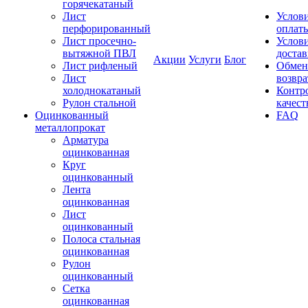
горячекатаный
Лист
Услов
перфорированный
оплат
Лист просечно-
Услов
вытяжной ПВЛ
доста
Акции
Услуги
Блог
Лист рифленый
Обмен
Лист
возвра
холоднокатаный
Контр
Рулон стальной
качест
Оцинкованный
FAQ
металлопрокат
Арматура
оцинкованная
Круг
оцинкованный
Лента
оцинкованная
Лист
оцинкованный
Полоса стальная
оцинкованная
Рулон
оцинкованный
Сетка
оцинкованная