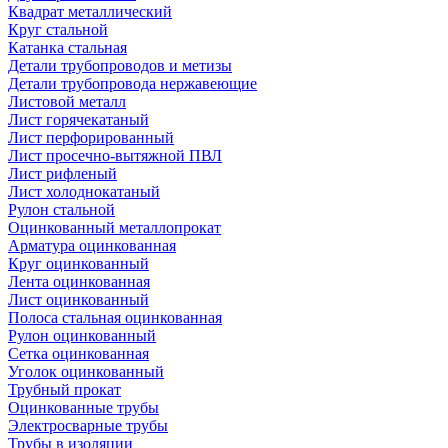
Квадрат металлический
Круг стальной
Катанка стальная
Детали трубопроводов и метизы
Детали трубопровода нержавеющие
Листовой металл
Лист горячекатаный
Лист перфорированный
Лист просечно-вытяжной ПВЛ
Лист рифленый
Лист холоднокатаный
Рулон стальной
Оцинкованный металлопрокат
Арматура оцинкованная
Круг оцинкованный
Лента оцинкованная
Лист оцинкованный
Полоса стальная оцинкованная
Рулон оцинкованный
Сетка оцинкованная
Уголок оцинкованный
Трубный прокат
Оцинкованные трубы
Электросварные трубы
Трубы в изоляции