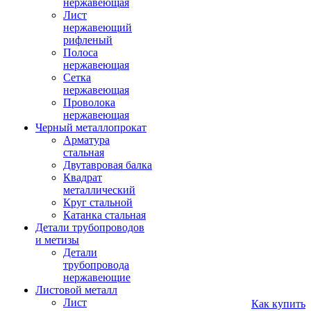
нержавеющая
Лист
нержавеющий
рифленый
Полоса
нержавеющая
Сетка
нержавеющая
Проволока
нержавеющая
Черный металлопрокат
Арматура
стальная
Двутавровая балка
Квадрат
металлический
Круг стальной
Катанка стальная
Детали трубопроводов
и метизы
Детали
трубопровода
нержавеющие
Листовой металл
Лист
Как купить